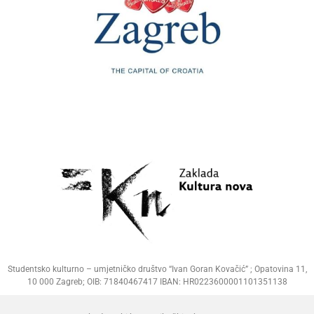
Studentsko kulturno – umjetničko društvo “Ivan Goran Kovačić” ; Opatovina 11,
10 000 Zagreb; OIB: 71840467417 IBAN: HR0223600001101351138