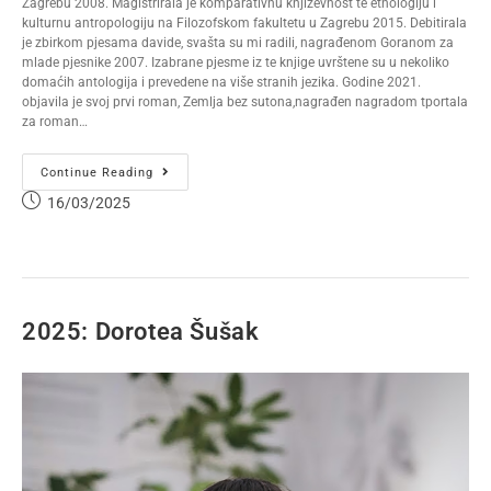
Zagrebu 2008. Magistrirala je komparativnu književnost te etnologiju i
kulturnu antropologiju na Filozofskom fakultetu u Zagrebu 2015. Debitirala
je zbirkom pjesama davide, svašta su mi radili, nagrađenom Goranom za
mlade pjesnike 2007. Izabrane pjesme iz te knjige uvrštene su u nekoliko
domaćih antologija i prevedene na više stranih jezika. Godine 2021.
objavila je svoj prvi roman, Zemlja bez sutona,nagrađen nagradom tportala
za roman…
Continue Reading
16/03/2025
2025: Dorotea Šušak