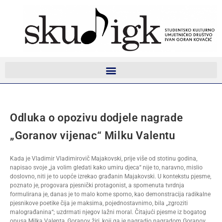
Odluka o opozivu dodjele nagrade
„Goranov vijenac“ Milku Valentu
Kada je Vladimir Vladimirovič Majakovski, prije više od stotinu godina,
napisao svoje „ja volim gledati kako umiru djeca“ nije to, naravno, mislio
doslovno, niti je to uopće izrekao građanin Majakovski. U kontekstu pjesme,
poznato je, progovara pjesnički protagonist, a spomenuta tvrdnja
formulirana je, danas je to malo kome sporno, kao demonstracija radikalne
pjesnikove poetike čija je maksima, pojednostavnimo, bila „zgroziti
malograđanina“; uzdrmati njegov lažni moral. Čitajući pjesme iz bogatog
opusa Milka Valenta, Goranov žiri, koji ga je nagradio nagradom Goranov