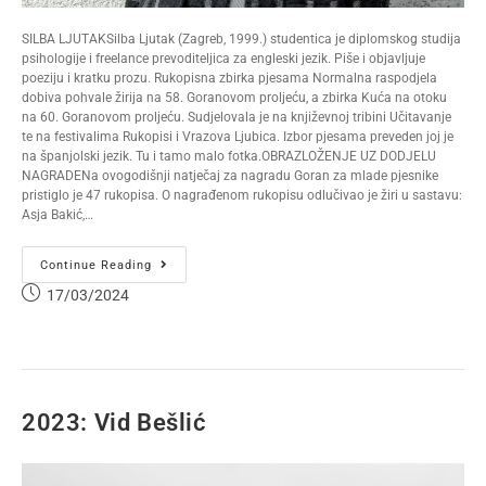
SILBA LJUTAKSilba Ljutak (Zagreb, 1999.) studentica je diplomskog studija
psihologije i freelance prevoditeljica za engleski jezik. Piše i objavljuje
poeziju i kratku prozu. Rukopisna zbirka pjesama Normalna raspodjela
dobiva pohvale žirija na 58. Goranovom proljeću, a zbirka Kuća na otoku
na 60. Goranovom proljeću. Sudjelovala je na književnoj tribini Učitavanje
te na festivalima Rukopisi i Vrazova Ljubica. Izbor pjesama preveden joj je
na španjolski jezik. Tu i tamo malo fotka.OBRAZLOŽENJE UZ DODJELU
NAGRADENa ovogodišnji natječaj za nagradu Goran za mlade pjesnike
pristiglo je 47 rukopisa. O nagrađenom rukopisu odlučivao je žiri u sastavu:
Asja Bakić,…
Continue Reading
17/03/2024
2023: Vid Bešlić