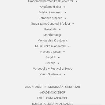
Akademski harmonikaški orkestar
Akademski zbor
Folklorni ansambl
Goranovo proljeće
Grupa za međunarodni folklor
Kazalište
Manifestacije
Monografija Kranjcevic
Muški vokalni ansambl
Novosti / News
Projekti
Sekcije
Versopolis – Festival of Hope
Zvuci Opatovine
AKADEMSKI HARMONIKAŠKI ORKESTAR
AKADEMSKI ZBOR
FOLKLORNI ANSAMBL
DJEČJI FOLKLORNI ANSAMBL