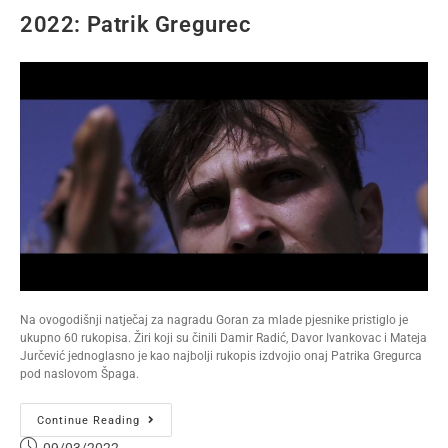
2022: Patrik Gregurec
Na ovogodišnji natječaj za nagradu Goran za mlade pjesnike pristiglo je
ukupno 60 rukopisa. Žiri koji su činili Damir Radić, Davor Ivankovac i Mateja
Jurčević jednoglasno je kao najbolji rukopis izdvojio onaj Patrika Gregurca
pod naslovom Špaga.
Continue Reading