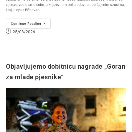
vijenac, vodio se sličnim, u književnom polju odavno uobičajenim uzusima,
i taj je opus iščitavao…
Continue Reading
25/03/2026
Objavljujemo dobitnicu nagrade „Goran
za mlade pjesnike“