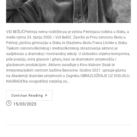
VID BEŠLIĆPetrinja nema rodilište pa je većina Petrinjaca rođena u Sisku, a
među njima 24. lipnja 2000. i Vid Bešlić. Završio je Prvu osnovnu školu u
Petrinji, jezičnu gimnaziju u Sisku te Glazbenu školu Frana Lhotke u Sisku.
Tijekom osnovnoškolskog i srednjoškolskog obrazovanja aktivno je
sudjelovao u dramskoj i novinarskoj sekciji. U slobodno vrijeme komponira,
piše poeziju, svira glasovir i gitaru, bavi se dramskom umjetnošću i
glazbenom produkcijom. Aktivno surađuje s Kino klubom Sisak te
Interpretacijskim centrom baštine Banovine. Godine 2021. upisuje glumu
na Akademiji dramske umjetnosti u Zagrebu.OBRAZLOŽENJE UZ DODJELU
NAGRADENa ovogodišnji natječaj za…
Continue Reading
15/03/2023