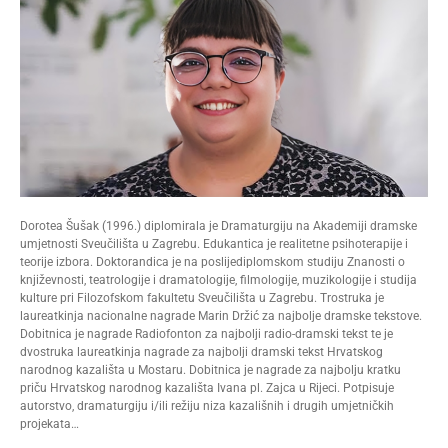
Dorotea Šušak (1996.) diplomirala je Dramaturgiju na Akademiji dramske
umjetnosti Sveučilišta u Zagrebu. Edukantica je realitetne psihoterapije i
teorije izbora. Doktorandica je na poslijediplomskom studiju Znanosti o
književnosti, teatrologije i dramatologije, filmologije, muzikologije i studija
kulture pri Filozofskom fakultetu Sveučilišta u Zagrebu. Trostruka je
laureatkinja nacionalne nagrade Marin Držić za najbolje dramske tekstove.
Dobitnica je nagrade Radiofonton za najbolji radio-dramski tekst te je
dvostruka laureatkinja nagrade za najbolji dramski tekst Hrvatskog
narodnog kazališta u Mostaru. Dobitnica je nagrade za najbolju kratku
priču Hrvatskog narodnog kazališta Ivana pl. Zajca u Rijeci. Potpisuje
autorstvo, dramaturgiju i/ili režiju niza kazališnih i drugih umjetničkih
projekata…