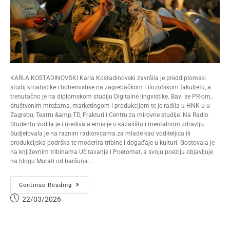
KARLA KOSTADINOVSKI Karla Kostadinovski završila je preddiplomski
studij kroatistike i bohemistike na zagrebačkom Filozofskom fakultetu, a
trenutačno je na diplomskom studiju Digitalne lingvistike. Bavi se PR-om,
društvenim mrežama, marketingom i produkcijom te je radila u HNK-u u
Zagrebu, Teatru &amp;TD, Frakturi i Centru za mirovne studije. Na Radio
Studentu vodila je i uređivala emisije o kazalištu i mentalnom zdravlju.
Sudjelovala je na raznim radionicama za mlade kao voditeljica ili
produkcijska podrška te moderira tribine i događaje u kulturi. Gostovala je
na književnim tribinama Učitavanje i Poetomat, a svoju poeziju objavljuje
na blogu Murati od baršuna.…
Continue Reading
22/03/2026