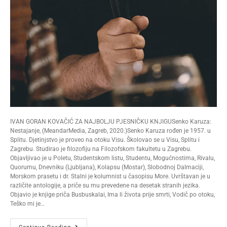
IVAN GORAN KOVAČIĆ ZA NAJBOLJU PJESNIČKU KNJIGUSenko Karuza:
Nestajanje, (MeandarMedia, Zagreb, 2020.)Senko Karuza rođen je 1957. u
Splitu. Djetinjstvo je proveo na otoku Visu. Školovao se u Visu, Splitu i
Zagrebu. Studirao je filozofiju na Filozofskom fakultetu u Zagrebu.
Objavljivao je u Poletu, Studentskom listu, Studentu, Mogućnostima, Rivalu,
Quorumu, Dnevniku (Ljubljana), Kolapsu (Mostar), Slobodnoj Dalmaciji,
Morskom prasetu i dr. Stalni je kolumnist u časopisu More. Uvrštavan je u
različite antologije, a priče su mu prevedene na desetak stranih jezika.
Objavio je knjige priča Busbuskalai, Ima li života prije smrti, Vodič po otoku,
Teško mi je…