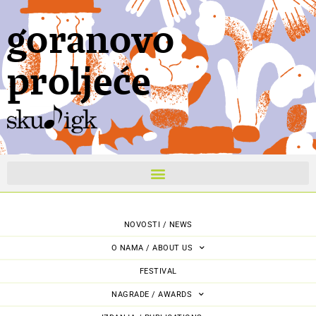
goranovo
proljeće
NOVOSTI / NEWS
O NAMA / ABOUT US
FESTIVAL
NAGRADE / AWARDS