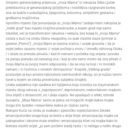
Umjesto generacijskog prijenosa, „moja Mama“ iz rukopisa Silbe Ljutak
predstavnica je generacijskog (prije)loma i nositeljica razgranate borbe;
ona se bakće s pokušajima, bjegovima, bolovima, smiješnim gestama i
greškama majčinstva.
Uporišno mjesto čije ponavljanje uz „moju Mamu“ zadaje ritam rukopisa je
„Veliki grad“ kao mjesto majčine preobrazbe, u kojem grad nije samo
lokalitet, već je transformator iskustva i nedaća, bez kojeg bi „moja Mama“
ostala u kući na otoku lišena neugodne, no ipak vlastite staze (primjer iz
pjesme „Pismo“): „mojoj Mami je njezina mama / uvijek govorila / da je
svijet jedno opasno mjesto // svijet počinje u moru / između njihovog Otoka
/ i obale za preradu plivača / kad ih nemani s početka tog svijeta/ povuku
za peraju preradu od nestalog oca / koji je isto tamo mislio da zna plivati //
moja Mama je svojoj mami odgovarala / da se ona ne boji / ni morskih
nemani / ni tvornica s visokim dimnjacima“. Krajolik „Velikog grada“
postavljen je kao prostor-laboratorij nemilosrdnih lekcija, on je nužan tamni
tunel u kojem se odvija preobrazba subjekta (majke).
Lirska subjektica nije ojađena kći trpljenica koja inzistira na traumatskom
mjestu zbog odnosa s „nepotpunom“, depriviranom, nedovršenom majkom.
Ona bilježi s distancom, no i dalje osjeća. Ne upadajući u afekt, istinski
suosjeća. „Moja Mama“ samo je jedna od mogućih majki kakve majke
mogu biti, ljudske i nesavršene, kakva je i ljubav sama.
Rukopis Kuća na otoku je svakako i pjesničko svjedočanstvo ženske
emancipatorske snage koja se kreće u dvije linije: emancipacija majke od
uskogrudne i okrutne male sredine i emancipacija kćeri od majke kako bi
kreirala vlastiti svijet: „ja sam početni stadij rasta / iz nečega u nešto drugo