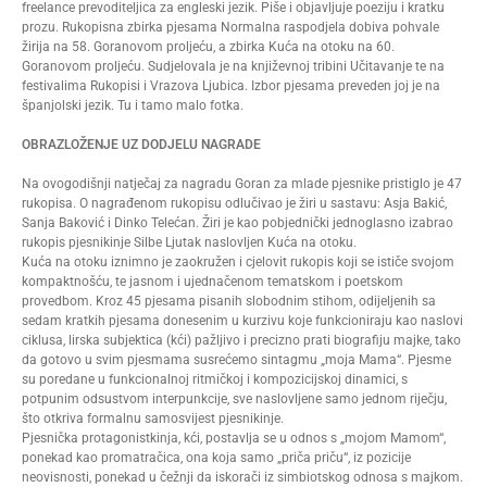
freelance prevoditeljica za engleski jezik. Piše i objavljuje poeziju i kratku
prozu. Rukopisna zbirka pjesama Normalna raspodjela dobiva pohvale
žirija na 58. Goranovom proljeću, a zbirka Kuća na otoku na 60.
Goranovom proljeću. Sudjelovala je na književnoj tribini Učitavanje te na
festivalima Rukopisi i Vrazova Ljubica. Izbor pjesama preveden joj je na
španjolski jezik. Tu i tamo malo fotka.
OBRAZLOŽENJE UZ DODJELU NAGRADE
Na ovogodišnji natječaj za nagradu Goran za mlade pjesnike pristiglo je 47
rukopisa. O nagrađenom rukopisu odlučivao je žiri u sastavu: Asja Bakić,
Sanja Baković i Dinko Telećan. Žiri je kao pobjednički jednoglasno izabrao
rukopis pjesnikinje Silbe Ljutak naslovljen Kuća na otoku.
Kuća na otoku iznimno je zaokružen i cjelovit rukopis koji se ističe svojom
kompaktnošću, te jasnom i ujednačenom tematskom i poetskom
provedbom. Kroz 45 pjesama pisanih slobodnim stihom, odijeljenih sa
sedam kratkih pjesama donesenim u kurzivu koje funkcioniraju kao naslovi
ciklusa, lirska subjektica (kći) pažljivo i precizno prati biografiju majke, tako
da gotovo u svim pjesmama susrećemo sintagmu „moja Mama“. Pjesme
su poredane u funkcionalnoj ritmičkoj i kompozicijskoj dinamici, s
potpunim odsustvom interpunkcije, sve naslovljene samo jednom riječju,
što otkriva formalnu samosvijest pjesnikinje.
Pjesnička protagonistkinja, kći, postavlja se u odnos s „mojom Mamom“,
ponekad kao promatračica, ona koja samo „priča priču“, iz pozicije
neovisnosti, ponekad u čežnji da iskorači iz simbiotskog odnosa s majkom.