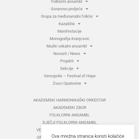
Folklorni ansambl
Goranovo proljeće
Grupa za međunarodni folklor
Kazalište
Manifestacije
Monografija Kranjcevic
Muški vokalni ansambl
Novosti / News
Projekti
Sekcije
Versopolis – Festival of Hope
Zvuci Opatovine
AKADEMSKI HARMONIKAŠKI ORKESTAR
AKADEMSKI ZBOR
FOLKLORNI ANSAMBL
DJEČJI FOLKLORNI ANSAMBL
VETERANI FOLKLORNOG ANSAMBLA
Ova mrežna stranica koristi kolačiće
GRUPA ZA MEĐUNARODNI FOLKLOR