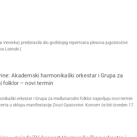
ka Veverka) predstavila dio godišnjeg repertoara plesova jugoistočne
 Lisinski (
ine: Akademski harmonikaški orkestar i Grupa za
folklor – novi termin
ikaški orkestar i Grupa za međunarodni folklor najavljuju novi termin
erta u sklopu manifestacije Zvuci Opatovine. Koncert će biti izveden 17.