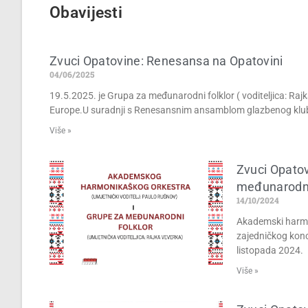
Obavijesti
Zvuci Opatovine: Renesansa na Opatovini
04/06/2025
19.5.2025. je Grupa za međunarodni folklor ( voditeljica: Raj
Europe.U suradnji s Renesansnim ansamblom glazbenog kluba
Više »
Zvuci Opatov
međunarodni 
14/10/2024
Akademski harmon
zajedničkog konc
listopada 2024.
Više »