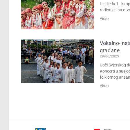
U srijedu 1. lis
radionicu na otv
Više »
Vokalno-inst
građane
29/06/2025
Uoči Svjetskog d
Koncerti u susje
folklornog ansa
Više »