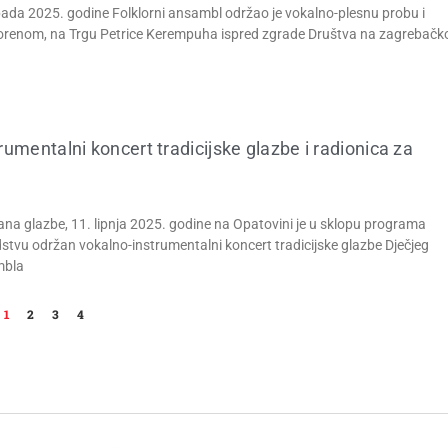
topada 2025. godine Folklorni ansambl održao je vokalno-plesnu probu i
orenom, na Trgu Petrice Kerempuha ispred zgrade Društva na zagrebačk
rumentalni koncert tradicijske glazbe i radionica za
ana glazbe, 11. lipnja 2025. godine na Opatovini je u sklopu programa
dstvu održan vokalno-instrumentalni koncert tradicijske glazbe Dječjeg
mbla
1
2
3
4