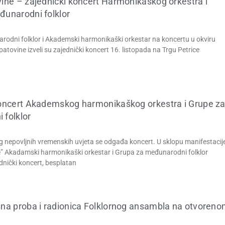
ine – zajednički koncert Harmonikaškog orkestra i
đunarodni folklor
odni folklor i Akademski harmonikaški orkestar na koncertu u okviru
patovine izveli su zajednički koncert 16. listopada na Trgu Petrice
koncert Akademskog harmonikaškog orkestra i Grupe z
 folklor
nepovljnih vremenskih uvjeta se odgađa koncert. U sklopu manifestacij
” Akadamski harmonikaški orkestar i Grupa za međunarodni folklor
dnički koncert, besplatan
na proba i radionica Folklornog ansambla na otvoren