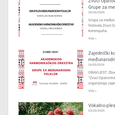
Zvuci Opatov
Grupe za me
20/10/2025
Grupa za međunar
festivala Zvuci O
Kerempuha.
Više »
Zajednički 
međunarodni
14/05/2024
OBAVIJEST: Zbog 
“Zvuci Opatovine
organiziraju zaje
Više »
Vokalno-ples
03/10/2025