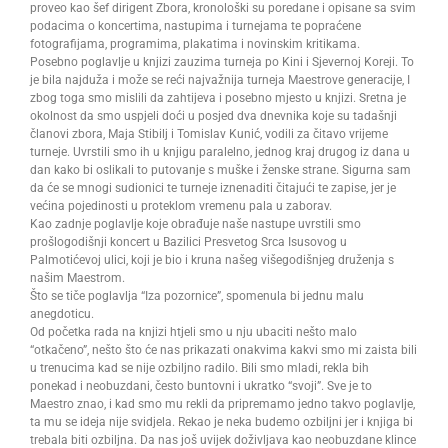
proveo kao šef dirigent Zbora, kronološki su poredane i opisane sa svim
podacima o koncertima, nastupima i turnejama te popraćene
fotografijama, programima, plakatima i novinskim kritikama.
Posebno poglavlje u knjizi zauzima turneja po Kini i Sjevernoj Koreji. To
je bila najduža i može se reći najvažnija turneja Maestrove generacije, I
zbog toga smo mislili da zahtijeva i posebno mjesto u knjizi. Sretna je
okolnost da smo uspjeli doći u posjed dva dnevnika koje su tadašnji
članovi zbora, Maja Stibilj i Tomislav Kunić, vodili za čitavo vrijeme
turneje. Uvrstili smo ih u knjigu paralelno, jednog kraj drugog iz dana u
dan kako bi oslikali to putovanje s muške i ženske strane. Sigurna sam
da će se mnogi sudionici te turneje iznenaditi čitajući te zapise, jer je
većina pojedinosti u proteklom vremenu pala u zaborav.
Kao zadnje poglavlje koje obrađuje naše nastupe uvrstili smo
prošlogodišnji koncert u Bazilici Presvetog Srca Isusovog u
Palmotićevoj ulici, koji je bio i kruna našeg višegodišnjeg druženja s
našim Maestrom.
Što se tiče poglavlja “Iza pozornice”, spomenula bi jednu malu
anegdoticu.
Od početka rada na knjizi htjeli smo u nju ubaciti nešto malo
“otkačeno”, nešto što će nas prikazati onakvima kakvi smo mi zaista bili
u trenucima kad se nije ozbiljno radilo. Bili smo mladi, rekla bih
ponekad i neobuzdani, često buntovni i ukratko “svoji”. Sve je to
Maestro znao, i kad smo mu rekli da pripremamo jedno takvo poglavlje,
ta mu se ideja nije svidjela. Rekao je neka budemo ozbiljni jer i knjiga bi
trebala biti ozbiljna. Da nas još uvijek doživljava kao neobuzdane klince