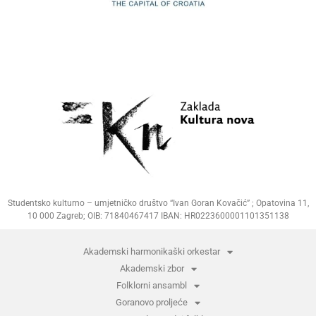
Studentsko kulturno – umjetničko društvo “Ivan Goran Kovačić” ; Opatovina 11,
10 000 Zagreb; OIB: 71840467417 IBAN: HR0223600001101351138
Akademski harmonikaški orkestar
Akademski zbor
Folklorni ansambl
Goranovo proljeće