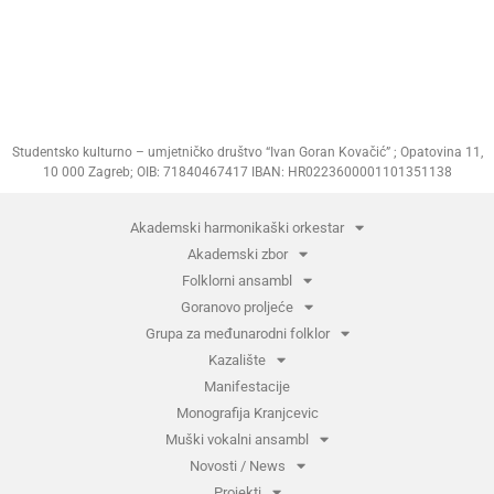
Studentsko kulturno – umjetničko društvo “Ivan Goran Kovačić” ; Opatovina 11,
10 000 Zagreb; OIB: 71840467417 IBAN: HR0223600001101351138
Akademski harmonikaški orkestar
Akademski zbor
Folklorni ansambl
Goranovo proljeće
Grupa za međunarodni folklor
Kazalište
Manifestacije
Monografija Kranjcevic
Muški vokalni ansambl
Novosti / News
Projekti