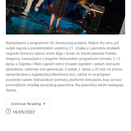
Nastavljamo s programom 59. Goranovog proljeća. Nakon što smo, još
uvijek napola u pandemijskim uvjetima, 21. ožujka u Lukovdolu dodijelili
nagrade Goranov vijenac Vesni Biga i Goran za mlade pjesnike Patriku
Gregurcu, nastavljamo s bogatim festivalskim programom! Između 3. i 5.
lipnja u Zagrebu i Rijeci ugostit ćemo trinaest svjetskih i sedam domaćih
pjesnikinja i pjesnika svih generacija. U petak, 3. lipnja u 20 sati, na platou
ispred Bookse u zagrebačkoj Martićevoj ulici, održat će se program
posvećen našem festivalskom partneru, platformi Versopolis, koja se bavi
promidžbom mlađeg europskog pjesništva. Na pjesničkoj večeri nastupaju
Sasha…
Continue Reading
16/05/2022