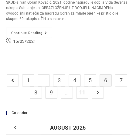
SKUD-a Ivan Goran Kovačić. 2021. godine nagradu je dobila Vida Sever za
rukopis Suho mjesto. OBRAZLOŽENJE UZ DODJELU NAGRADENa
ovogodišnji natječaj za nagradu Goran za mlade pjesnike pristiglo je
ukupno 69 rukopisa. Žiri u sastavu:…
Continue Reading
15/03/2021
1
…
3
4
5
6
7
8
9
…
11
Calendar
AUGUST
2026