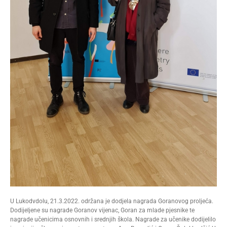
U Lukodvdolu, 21.3.2022. održana je dodjela nagrada Goranovog proljeća.
Dodijeljene su nagrade Goranov vijenac, Goran za mlade pjesnike te
nagrade učenicima osnovnih i srednjih škola. Nagrade za učenike dodijelilo