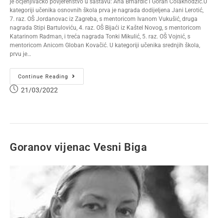
je ocjenjivačko povjerenstvo u sastavu: Ana Brnardić i Goran Čolakhodžić.U
kategoriji učenika osnovnih škola prva je nagrada dodijeljena Jani Lerotić,
7. raz. OŠ Jordanovac iz Zagreba, s mentoricom Ivanom Vukušić, druga
nagrada Stipi Bartuloviću, 4. raz. OŠ Bijaći iz Kaštel Novog, s mentoricom
Katarinom Radman, i treća nagrada Tonki Mikulić, 5. raz. OŠ Vojnić, s
mentoricom Anicom Globan Kovačić. U kategoriji učenika srednjih škola,
prvu je…
Continue Reading
21/03/2022
Goranov vijenac Vesni Biga