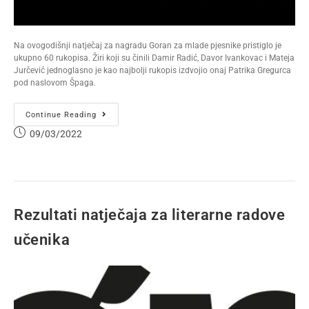
Na ovogodišnji natječaj za nagradu Goran za mlade pjesnike pristiglo je
ukupno 60 rukopisa. Žiri koji su činili Damir Radić, Davor Ivankovac i Mateja
Jurčević jednoglasno je kao najbolji rukopis izdvojio onaj Patrika Gregurca
pod naslovom Špaga.
Continue Reading
09/03/2022
Rezultati natječaja za literarne radove
učenika