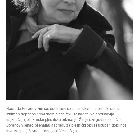
Nagrada Goranov vijenac dodjeljuje se za cjelokupni pjesnički opus i
izniman doprinos hrvatskom pjesništvu, te kao takva predstavlja
najznačajnije hrvatsko pjesničko priznanje. Žiri je ove godine odlučio
Goranov vijenac, bijenalnu nagradu za pjesnički opus i ukupan doprinos
hrvatskoj književnosti, dodijeliti Vesni Biga.