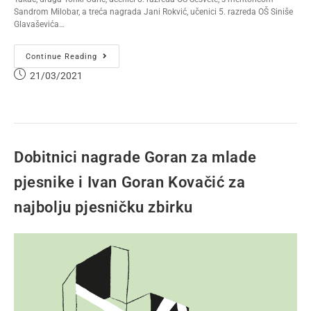
Sandrom Milobar, a treća nagrada Jani Rokvić, učenici 5. razreda OŠ Siniše
Glavaševića…
Continue Reading
21/03/2021
Dobitnici nagrade Goran za mlade
pjesnike i Ivan Goran Kovačić za
najbolju pjesničku zbirku