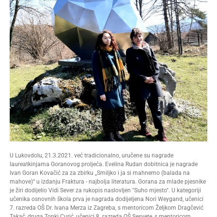
U Lukovdolu, 21.3.2021. već tradicionalno, uručene su nagrade
laureatkinjama Goranovog proljeća. Evelina Rudan dobitnica je nagrade
Ivan Goran Kovačić za za zbirku „Smiljko i ja si mahnemo (balada na
mahove)“ u izdanju Fraktura - najbolja literatura. Gorana za mlade pjesnike
je žiri dodijelio Vidi Sever za rukopis naslovljen "Suho mjesto". U kategoriji
učenika osnovnih škola prva je nagrada dodijeljena Nori Weygand, učenici
7. razreda OŠ Dr. Ivana Merza iz Zagreba, s mentoricom Željkom Dragčević
Takač, druga Tonki Curić, učenici 8. razreda OŠ Sesvete, s mentoricom