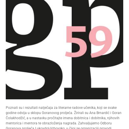
Poznati su i rezultati natječaja za literarne radove učenika, koji se svake
godine odvija u sklopu Goranovog proljeća. Žirirali su Ana Brnardić i Goran
Čolakhodžić, a u nastavku pročitajte imena dobitnica i dobitnika, njihovih
mentorica i mentora te obrazloženja nagrada. Zahvaljujemo Odboru
Goranova proljeća Lukovdol-Vrbovsko, u čijoj se organizaciji provodi