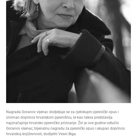
Nagrada Goranov vijenac dodjeljuje se za cjelokupni pjesnički opus i
izniman doprinos hrvatskom pjesništvu, te kao takva predstavlja
najznačajnije hrvatsko pjesničko priznanje. Žiri je ove godine odlučio
Goranov vijenac, bijenalnu nagradu za pjesnički opus i ukupan doprinos
hrvatskoj književnosti, dodijeliti Vesni Biga.