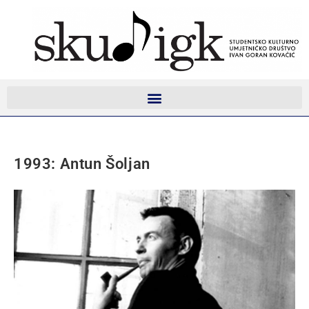
1993: Antun Šoljan