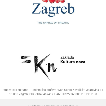
Studentsko kulturno – umjetničko društvo “Ivan Goran Kovačić” ; Opatovina 11,
10 000 Zagreb; OIB: 71840467417 IBAN: HR0223600001101351138