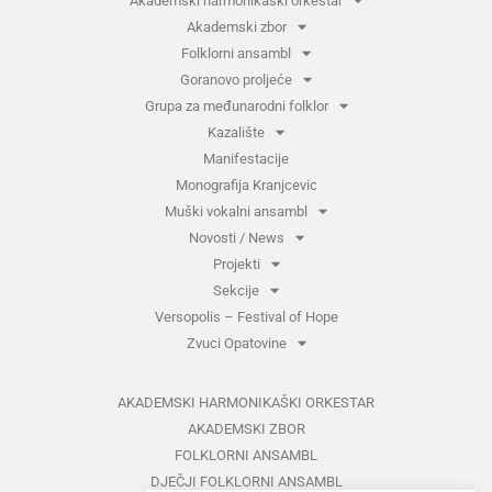
Akademski harmonikaški orkestar
Akademski zbor
Folklorni ansambl
Goranovo proljeće
Grupa za međunarodni folklor
Kazalište
Manifestacije
Monografija Kranjcevic
Muški vokalni ansambl
Novosti / News
Projekti
Sekcije
Versopolis – Festival of Hope
Zvuci Opatovine
AKADEMSKI HARMONIKAŠKI ORKESTAR
AKADEMSKI ZBOR
FOLKLORNI ANSAMBL
DJEČJI FOLKLORNI ANSAMBL