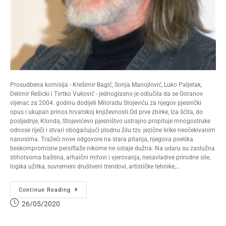
Prosudbena komisija - Krešimir Bagić, Sonja Manojlović, Luko Paljetak,
Delimir Rešicki i Tvrtko Vuković - jednoglasno je odlučila da se Goranov
vijenac za 2004. godinu dodijeli Miloradu Stojeviću za njegov pjesnički
opus i ukupan prinos hrvatskoj književnosti.Od prve zbirke, Iza šćita, do
posljednje, Klonda, Stojevićevo pjesništvo ustrajno propituje mnogostruke
odnose riječi i stvari obogaćujući plodnu žilu tzv. jezične lirike neočekivanim
nanosima. Tražeći nove odgovore na stara pitanja, njegova poetika
beskompromisne persiflaže nikome ne ostaje dužna. Na udaru su zaslužna
stihotvorna baština, arhaični mitovi i vjerovanja, nesavladive prirodne sile,
logika užitka, suvremeni društveni trendovi, artističke tehnike,…
Continue Reading
26/05/2020