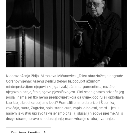
Iz obrazloženja žirija Miroslava Mićanovića: „Tekst obrazloženja nagrade
Goranov vijenac Arsenu Dediću trebao bi, poduprt ažurnom
reinterpretacijom njegovih knjiga i zaključnim argumentima, reći što
njegovo pisanje, što njegovo pjesništvo jest. Čini se da gotovo privlačnijeg
posla i nema, jer tko nema predpovijest koja ga uvijek dodiruje i opkoljava
kao što je brod zarobljen u boci? Pomislili bismo da prizori Šibenika,
zavičaja, mora, Zagreba, opisi starih cura, zapisi o bolesti, smrti – jesu u
našem iskustvu upravo takvi jer smo čitali (i slušali) njegove pjesme Ali, s
druge strane, upravo su odustajanje, manevriranje s ruba, hvatanje…
Continue Reading