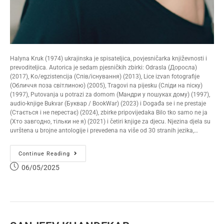
Halyna Kruk (1974) ukrajinska je spisateljica, povjesničarka književnosti i
prevoditeljica. Autorica je sedam pjesničkih zbirki: Odrasla (Доросла)
(2017), Ko/egzistencija (Спів/існування) (2013), Lice izvan fotografije
(Обличчя поза світлиною) (2005), Tragovi na pijesku (Сліди на піску)
(1997), Putovanja u potrazi za domom (Мандри у пошуках дому) (1997),
audio-knjige Bukvar (Буквар / BookWar) (2023) і Događa se i ne prestaje
(Стається і не перестає) (2024), zbirke pripovijedaka Bilo tko samo ne ja
(Хто завгодно, тільки не я) (2021) i četiri knjige za djecu. Njezina djela su
uvrštena u brojne antologije i prevedena na više od 30 stranih jezika,…
Continue Reading
06/05/2025