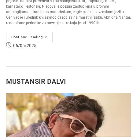
pojedini naslovi prevedeni su na španjolski, irski, arapski, njemački,
karnatački i estonski. Njegova je poezija zastupljena u brojnim
antologijama tiskanim na marathskom, engleskom i slovenskom jeziku.
Osnivač je i urednik književnog časopisa na marathi jeziku, Abhidha Nantar,
renomirane periodike za nove pjesnike koja je od 1990-ih…
Continue Reading
06/05/2025
MUSTANSIR DALVI