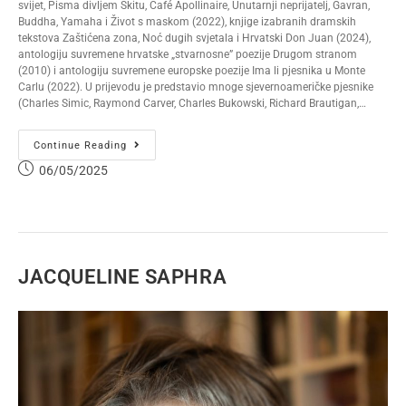
svijet, Pisma divljem Skitu, Café Apollinaire, Unutarnji neprijatelj, Gavran,
Buddha, Yamaha i Život s maskom (2022), knjige izabranih dramskih
tekstova Zaštićena zona, Noć dugih svjetala i Hrvatski Don Juan (2024),
antologiju suvremene hrvatske „stvarnosne” poezije Drugom stranom
(2010) i antologiju suvremene europske poezije Ima li pjesnika u Monte
Carlu (2022). U prijevodu je predstavio mnoge sjevernoameričke pjesnike
(Charles Simic, Raymond Carver, Charles Bukowski, Richard Brautigan,…
Continue Reading
06/05/2025
JACQUELINE SAPHRA