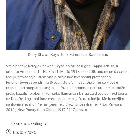
Kerry Shawn Keys, foto: Edmondas Babenskas
Vrelo poezije Kerryja Shawna Keysa nalazi se u gorju Appalachian, u
urbanoj Americi, Indiji, Brazilu i Litvi. Od 1998. do 2000. godine predavao je
teoriju prevođenja i kreativno pisanje kao izvanredni profesor na
Fulbrightovoj stipendiji na Sveučilištu u Vilniusu. Djelo mu se kreće u
rasponu od podplaninskog lutalačko-pastoralnog stila i urbane reciklaže
preko kazališno-plesnih komada, flamenca i knjiga za djecu do meditacija
uz Dao De Jing i polifone epske poeme smještene u Indiju. Među novijim
naslovima su mu: Pienas (pjesme u prozi, priče i drame), Kitos Knygas,
2013.; New Poetry from China, 1917-2017, prev. s…
Continue Reading
06/05/2025