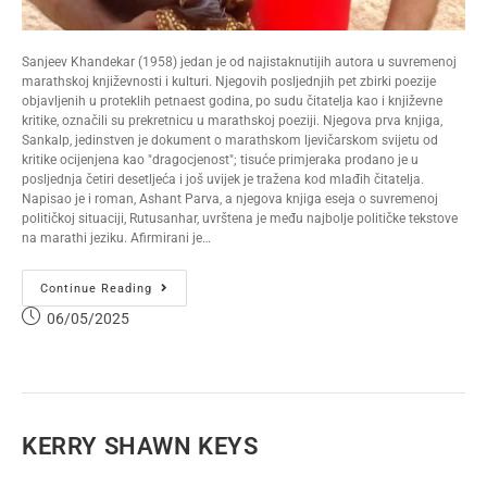
Sanjeev Khandekar (1958) jedan je od najistaknutijih autora u suvremenoj
marathskoj književnosti i kulturi. Njegovih posljednjih pet zbirki poezije
objavljenih u proteklih petnaest godina, po sudu čitatelja kao i književne
kritike, označili su prekretnicu u marathskoj poeziji. Njegova prva knjiga,
Sankalp, jedinstven je dokument o marathskom ljevičarskom svijetu od
kritike ocijenjena kao "dragocjenost"; tisuće primjeraka prodano je u
posljednja četiri desetljeća i još uvijek je tražena kod mlađih čitatelja.
Napisao je i roman, Ashant Parva, a njegova knjiga eseja o suvremenoj
političkoj situaciji, Rutusanhar, uvrštena je među najbolje političke tekstove
na marathi jeziku. Afirmirani je…
Continue Reading
06/05/2025
KERRY SHAWN KEYS