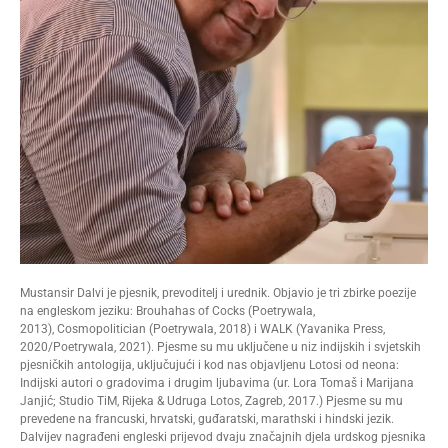
Mustansir Dalvi je pjesnik, prevoditelj i urednik. Objavio je tri zbirke poezije
na engleskom jeziku: Brouhahas of Cocks (Poetrywala,
2013), Cosmopolitician (Poetrywala, 2018) i WALK (Yavanika Press,
2020/Poetrywala, 2021). Pjesme su mu uključene u niz indijskih i svjetskih
pjesničkih antologija, uključujući i kod nas objavljenu Lotosi od neona:
Indijski autori o gradovima i drugim ljubavima (ur. Lora Tomaš i Marijana
Janjić; Studio TiM, Rijeka & Udruga Lotos, Zagreb, 2017.) Pjesme su mu
prevedene na francuski, hrvatski, guđaratski, marathski i hindski jezik.
Dalvijev nagrađeni engleski prijevod dvaju značajnih djela urdskog pjesnika