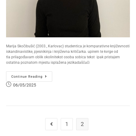
Marija Skočibušić (2003., Karlovac) studentica je komparativne književnosti
iskandinavistike, pjesnikinja i književna kritičarka. upirem te kvrge od
tla prilagođavam oblik okolinitekst osoba sobica tekst ipak pristajem
ostatina poznatom mjestu isplažena jezikadašćući
Continue Reading
06/05/2025
1
2