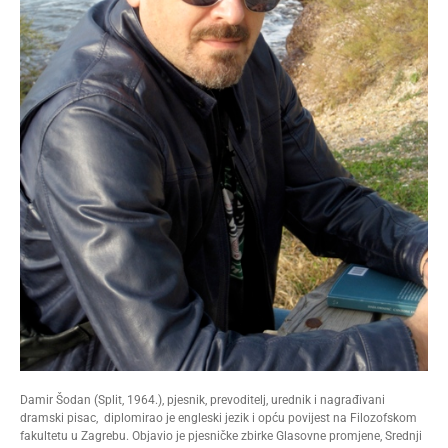
Damir Šodan (Split, 1964.), pjesnik, prevoditelj, urednik i nagrađivani
dramski pisac, diplomirao je engleski jezik i opću povijest na Filozofskom
fakultetu u Zagrebu. Objavio je pjesničke zbirke Glasovne promjene, Srednji