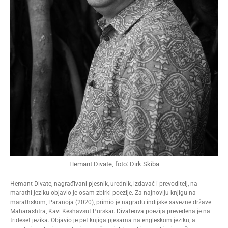
Hemant Divate, foto: Dirk Skiba
Hemant Divate, nagrađivani pjesnik, urednik, izdavač i prevoditelj, na
marathi jeziku objavio je osam zbirki poezije. Za najnoviju knjigu na
marathskom, Paranoja (2020), primio je nagradu indijske savezne države
Maharashtra, Kavi Keshavsut Purskar. Divateova poezija prevedena je na
trideset jezika. Objavio je pet knjiga pjesama na engleskom jeziku, a