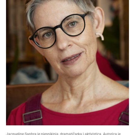
Jacqueline Saphra je pjesnikinja, dramatičarka i aktivistica. Autorica je