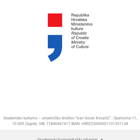
Studentsko kulturno – umjetničko društvo “Ivan Goran Kovačić” ; Opatovina 11,
10 000 Zagreb; OIB: 71840467417 IBAN: HR0223600001101351138
Akademski harmonikaški orkestar