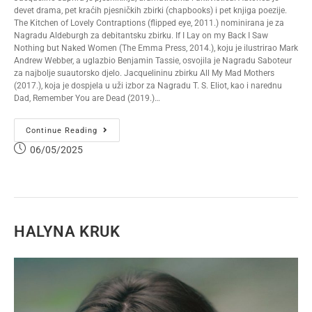
devet drama, pet kraćih pjesničkih zbirki (chapbooks) i pet knjiga poezije.
The Kitchen of Lovely Contraptions (flipped eye, 2011.) nominirana je za
Nagradu Aldeburgh za debitantsku zbirku. If I Lay on my Back I Saw
Nothing but Naked Women (The Emma Press, 2014.), koju je ilustrirao Mark
Andrew Webber, a uglazbio Benjamin Tassie, osvojila je Nagradu Saboteur
za najbolje suautorsko djelo. Jacquelininu zbirku All My Mad Mothers
(2017.), koja je dospjela u uži izbor za Nagradu T. S. Eliot, kao i narednu
Dad, Remember You are Dead (2019.)…
Continue Reading
06/05/2025
HALYNA KRUK