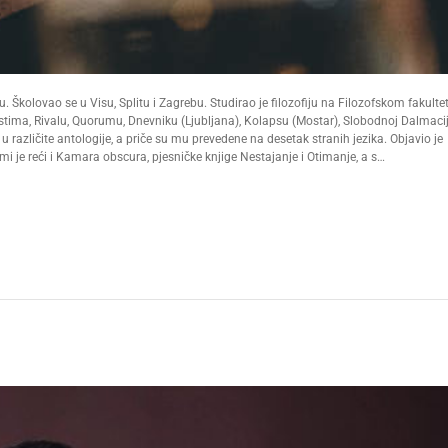
. Školovao se u Visu, Splitu i Zagrebu. Studirao je filozofiju na Filozofskom fakulte
stima, Rivalu, Quorumu, Dnevniku (Ljubljana), Kolapsu (Mostar), Slobodnoj Dalmacij
 različite antologije, a priče su mu prevedene na desetak stranih jezika. Objavio je
 mi je reći i Kamara obscura, pjesničke knjige Nestajanje i Otimanje, a s…