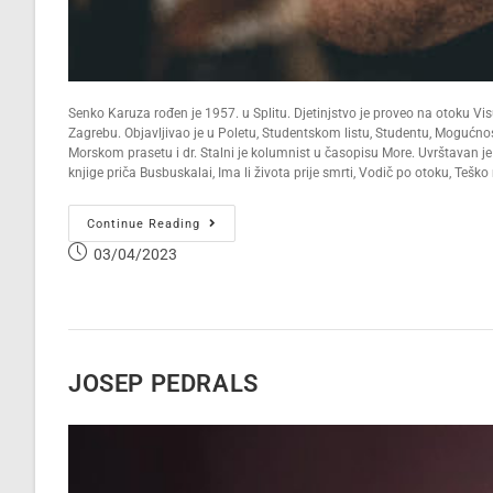
Senko Karuza rođen je 1957. u Splitu. Djetinjstvo je proveo na otoku Visu
Zagrebu. Objavljivao je u Poletu, Studentskom listu, Studentu, Mogućno
Morskom prasetu i dr. Stalni je kolumnist u časopisu More. Uvrštavan je u
knjige priča Busbuskalai, Ima li života prije smrti, Vodič po otoku, Teško
Continue Reading
03/04/2023
JOSEP PEDRALS