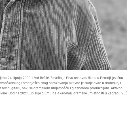
ima 24. lipnja 2000. i Vid Bešlić. Završio je Prvu osnovnu školu u Petrinji, jezičnu
ovnoškolskog i srednjoškolskog obrazovanja aktivno je sudjelovao u dramskoj i
 glasovir i gitaru, bavi se dramskom umjetnošću i glazbenom produkcijom. Aktivno
novine. Godine 2021. upisuje glumu na Akademiji dramske umjetnosti u Zagrebu.VE