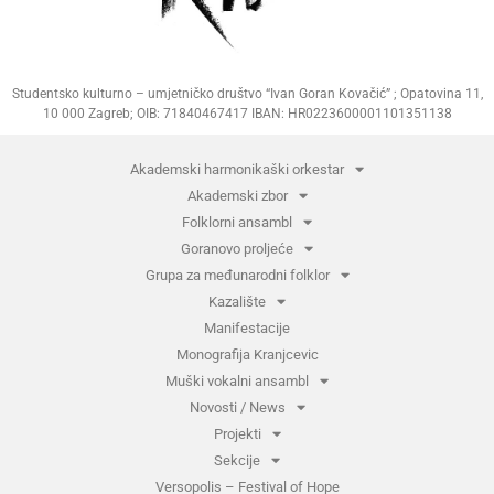
Studentsko kulturno – umjetničko društvo “Ivan Goran Kovačić” ; Opatovina 11,
10 000 Zagreb; OIB: 71840467417 IBAN: HR0223600001101351138
Akademski harmonikaški orkestar
Akademski zbor
Folklorni ansambl
Goranovo proljeće
Grupa za međunarodni folklor
Kazalište
Manifestacije
Monografija Kranjcevic
Muški vokalni ansambl
Novosti / News
Projekti
Sekcije
Versopolis – Festival of Hope