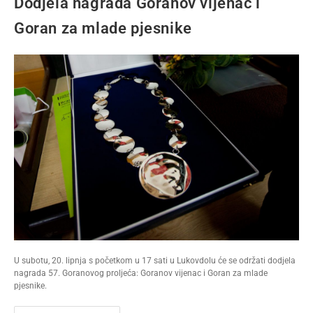
Dodjela nagrada Goranov vijenac i
Goran za mlade pjesnike
U subotu, 20. lipnja s početkom u 17 sati u Lukovdolu će se održati dodjela
nagrada 57. Goranovog proljeća: Goranov vijenac i Goran za mlade
pjesnike.