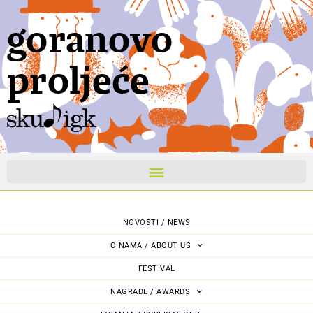
goranovo
proljeće
NOVOSTI / NEWS
O NAMA / ABOUT US
FESTIVAL
NAGRADE / AWARDS