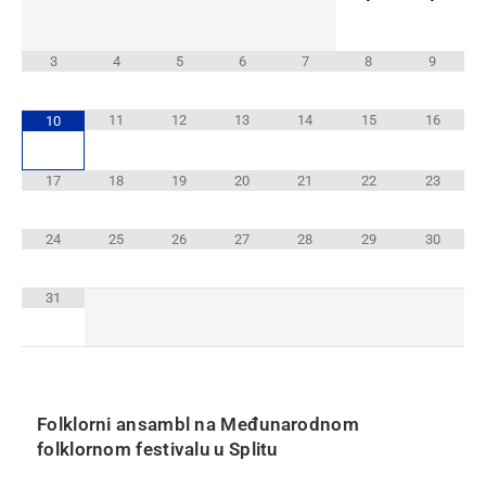
3
4
5
6
7
8
9
11
12
13
14
15
16
10
17
18
19
20
21
22
23
24
25
26
27
28
29
30
31
Folklorni ansambl na Međunarodnom
folklornom festivalu u Splitu