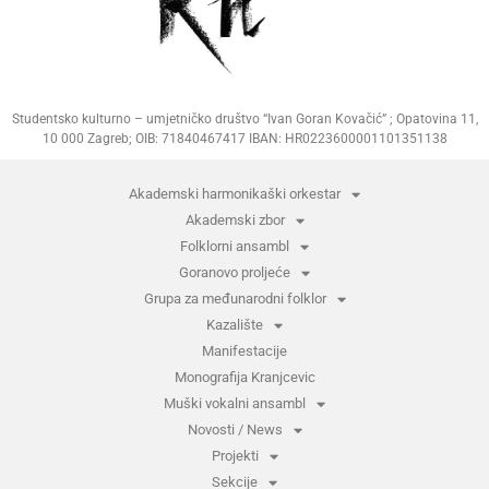
Studentsko kulturno – umjetničko društvo “Ivan Goran Kovačić” ; Opatovina 11,
10 000 Zagreb; OIB: 71840467417 IBAN: HR0223600001101351138
Akademski harmonikaški orkestar
Akademski zbor
Folklorni ansambl
Goranovo proljeće
Grupa za međunarodni folklor
Kazalište
Manifestacije
Monografija Kranjcevic
Muški vokalni ansambl
Novosti / News
Projekti
Sekcije