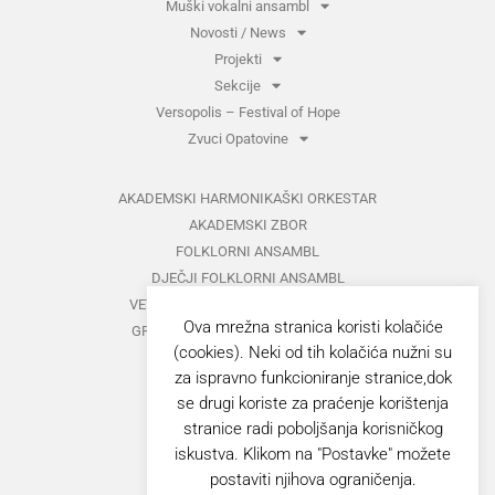
Muški vokalni ansambl
Novosti / News
Projekti
Sekcije
Versopolis – Festival of Hope
Zvuci Opatovine
AKADEMSKI HARMONIKAŠKI ORKESTAR
AKADEMSKI ZBOR
FOLKLORNI ANSAMBL
DJEČJI FOLKLORNI ANSAMBL
VETERANI FOLKLORNOG ANSAMBLA
Ova mrežna stranica koristi kolačiće
GRUPA ZA MEĐUNARODNI FOLKLOR
(cookies). Neki od tih kolačića nužni su
KAZALIŠTE
za ispravno funkcioniranje stranice,dok
MUŠKI VOKALNI ANSAMBL
se drugi koriste za praćenje korištenja
ZAJEDNIČKI KONCERTI
stranice radi poboljšanja korisničkog
iskustva. Klikom na "Postavke" možete
GORANOVO PROLJEĆE
postaviti njihova ograničenja.