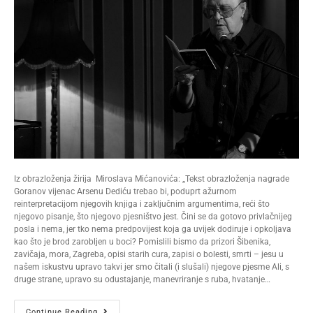
Iz obrazloženja žirija Miroslava Mićanovića: „Tekst obrazloženja nagrade
Goranov vijenac Arsenu Dediću trebao bi, poduprt ažurnom
reinterpretacijom njegovih knjiga i zaključnim argumentima, reći što
njegovo pisanje, što njegovo pjesništvo jest. Čini se da gotovo privlačnijeg
posla i nema, jer tko nema predpovijest koja ga uvijek dodiruje i opkoljava
kao što je brod zarobljen u boci? Pomislili bismo da prizori Šibenika,
zavičaja, mora, Zagreba, opisi starih cura, zapisi o bolesti, smrti – jesu u
našem iskustvu upravo takvi jer smo čitali (i slušali) njegove pjesme Ali, s
druge strane, upravo su odustajanje, manevriranje s ruba, hvatanje…
Continue Reading