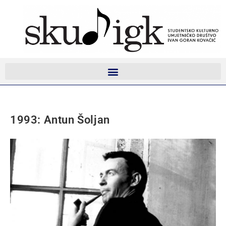
1993: Antun Šoljan