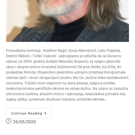
Prosudbena komisija - Krešimir Bagić, Sonja Manojlović, Luko Paljetak,
Delimir Rešicki i Tvrtko Vuković - jednoglasno je odlučila da se Goranov
vijenac za 2004. godinu dodijeli Miloradu Stojeviću za njegov pjesnički
opus i ukupan prinos hrvatskoj književnosti.Od prve zbirke, Iza šćita, do
posljednje, Klonda, Stojevićevo pjesništvo ustrajno propituje mnogostruke
odnose riječi i stvari obogaćujući plodnu žilu tzv. jezične lirike neočekivanim
nanosima. Tražeći nove odgovore na stara pitanja, njegova poetika
beskompromisne persiflaže nikome ne ostaje dužna. Na udaru su zaslužna
stihotvorna baština, arhaični mitovi i vjerovanja, nesavladive prirodne sile,
logika užitka, suvremeni društveni trendovi, artističke tehnike,…
Continue Reading
26/05/2020