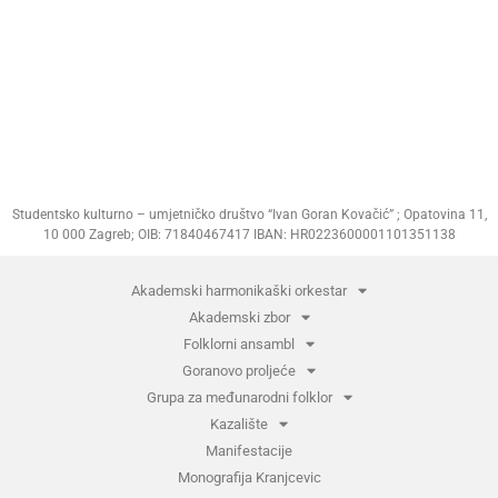
Studentsko kulturno – umjetničko društvo “Ivan Goran Kovačić” ; Opatovina 11,
10 000 Zagreb; OIB: 71840467417 IBAN: HR0223600001101351138
Akademski harmonikaški orkestar
Akademski zbor
Folklorni ansambl
Goranovo proljeće
Grupa za međunarodni folklor
Kazalište
Manifestacije
Monografija Kranjcevic