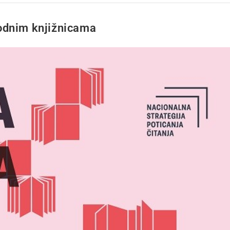
odnim knjižnicama