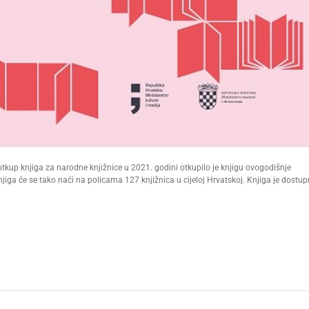
tkup knjiga za narodne knjižnice u 2021. godini otkupilo je knjigu ovogodišnje
iga će se tako naći na policama 127 knjižnica u cijeloj Hrvatskoj. Knjiga je dostu