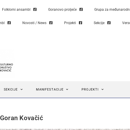
Folklorni ansambl
Goranovo proljeće
Grupa za međunarodni 
mbl
Novosti / News
Projekti
Sekcije
Vers
SEKCIJE
MANIFESTACIJE
PROJEKTI
n Goran Kovačić