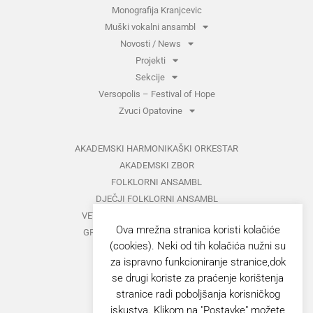
Monografija Kranjcevic
Muški vokalni ansambl
Novosti / News
Projekti
Sekcije
Versopolis – Festival of Hope
Zvuci Opatovine
AKADEMSKI HARMONIKAŠKI ORKESTAR
AKADEMSKI ZBOR
FOLKLORNI ANSAMBL
DJEČJI FOLKLORNI ANSAMBL
VETERANI FOLKLORNOG ANSAMBLA
Ova mrežna stranica koristi kolačiće
GRUPA ZA MEĐUNARODNI FOLKLOR
(cookies). Neki od tih kolačića nužni su
KAZALIŠTE
za ispravno funkcioniranje stranice,dok
MUŠKI VOKALNI ANSAMBL
se drugi koriste za praćenje korištenja
ZAJEDNIČKI KONCERTI
stranice radi poboljšanja korisničkog
iskustva. Klikom na "Postavke" možete