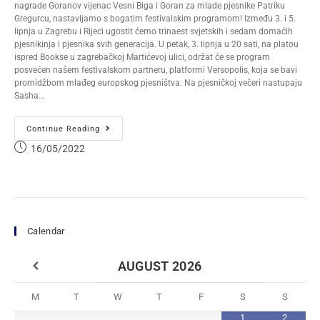
nagrade Goranov vijenac Vesni Biga i Goran za mlade pjesnike Patriku
Gregurcu, nastavljamo s bogatim festivalskim programom! Između 3. i 5.
lipnja u Zagrebu i Rijeci ugostit ćemo trinaest svjetskih i sedam domaćih
pjesnikinja i pjesnika svih generacija. U petak, 3. lipnja u 20 sati, na platou
ispred Bookse u zagrebačkoj Martićevoj ulici, održat će se program
posvećen našem festivalskom partneru, platformi Versopolis, koja se bavi
promidžbom mlađeg europskog pjesništva. Na pjesničkoj večeri nastupaju
Sasha…
Continue Reading
16/05/2022
Calendar
AUGUST
2026
M
T
W
T
F
S
S
1
2