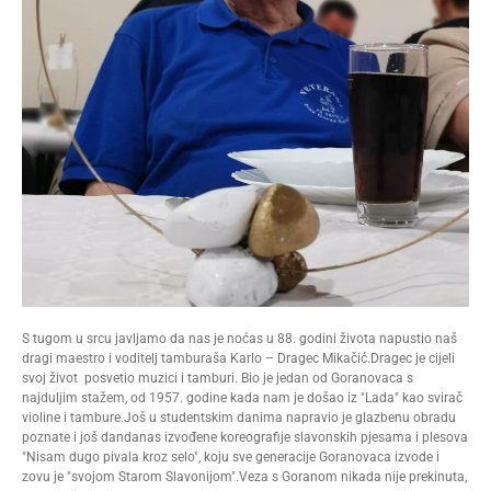
S tugom u srcu javljamo da nas je noćas u 88. godini života napustio naš
dragi maestro i voditelj tamburaša Karlo – Dragec Mikačić.Dragec je cijeli
svoj život posvetio muzici i tamburi. Bio je jedan od Goranovaca s
najduljim stažem, od 1957. godine kada nam je došao iz "Lada" kao svirač
violine i tambure.Još u studentskim danima napravio je glazbenu obradu
poznate i još dandanas izvođene koreografije slavonskih pjesama i plesova
"Nisam dugo pivala kroz selo", koju sve generacije Goranovaca izvode i
zovu je "svojom Starom Slavonijom".Veza s Goranom nikada nije prekinuta,