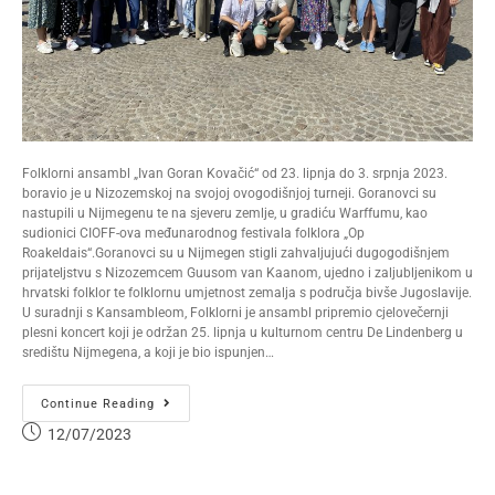
Folklorni ansambl „Ivan Goran Kovačić“ od 23. lipnja do 3. srpnja 2023.
boravio je u Nizozemskoj na svojoj ovogodišnjoj turneji. Goranovci su
nastupili u Nijmegenu te na sjeveru zemlje, u gradiću Warffumu, kao
sudionici CIOFF-ova međunarodnog festivala folklora „Op
Roakeldais“.Goranovci su u Nijmegen stigli zahvaljujući dugogodišnjem
prijateljstvu s Nizozemcem Guusom van Kaanom, ujedno i zaljubljenikom u
hrvatski folklor te folklornu umjetnost zemalja s područja bivše Jugoslavije.
U suradnji s Kansambleom, Folklorni je ansambl pripremio cjelovečernji
plesni koncert koji je održan 25. lipnja u kulturnom centru De Lindenberg u
središtu Nijmegena, a koji je bio ispunjen…
Continue Reading
12/07/2023