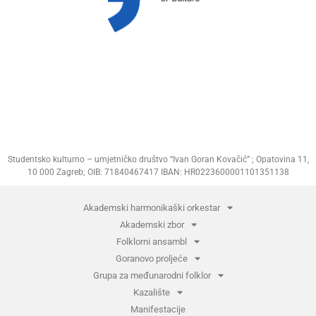
Studentsko kulturno – umjetničko društvo “Ivan Goran Kovačić” ; Opatovina 11,
10 000 Zagreb; OIB: 71840467417 IBAN: HR0223600001101351138
Akademski harmonikaški orkestar
Akademski zbor
Folklorni ansambl
Goranovo proljeće
Grupa za međunarodni folklor
Kazalište
Manifestacije