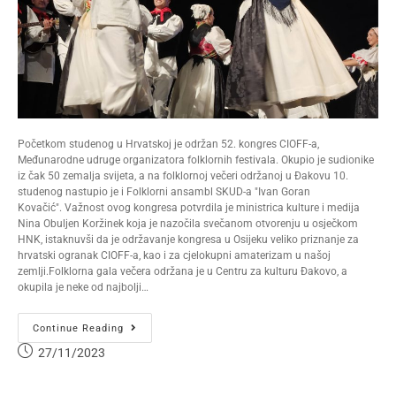
Početkom studenog u Hrvatskoj je održan 52. kongres CIOFF-a,
Međunarodne udruge organizatora folklornih festivala. Okupio je sudionike
iz čak 50 zemalja svijeta, a na folklornoj večeri održanoj u Đakovu 10.
studenog nastupio je i Folklorni ansambl SKUD-a "Ivan Goran
Kovačić". Važnost ovog kongresa potvrdila je ministrica kulture i medija
Nina Obuljen Koržinek koja je nazočila svečanom otvorenju u osječkom
HNK, istaknuvši da je održavanje kongresa u Osijeku veliko priznanje za
hrvatski ogranak CIOFF-a, kao i za cjelokupni amaterizam u našoj
zemlji.Folklorna gala večera održana je u Centru za kulturu Đakovo, a
okupila je neke od najbolji…
Continue Reading
27/11/2023