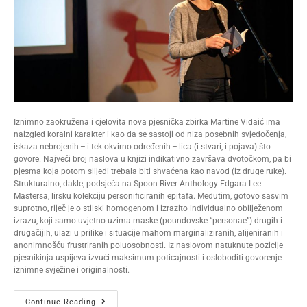
Iznimno zaokružena i cjelovita nova pjesnička zbirka Martine Vidaić ima
naizgled koralni karakter i kao da se sastoji od niza posebnih svjedočenja,
iskaza nebrojenih – i tek okvirno određenih – lica (i stvari, i pojava) što
govore. Najveći broj naslova u knjizi indikativno završava dvotočkom, pa bi
pjesma koja potom slijedi trebala biti shvaćena kao navod (iz druge ruke).
Strukturalno, dakle, podsjeća na Spoon River Anthology Edgara Lee
Mastersa, lirsku kolekciju personificiranih epitafa. Međutim, gotovo sasvim
suprotno, riječ je o stilski homogenom i izrazito individualno obilježenom
izrazu, koji samo uvjetno uzima maske (poundovske “personae”) drugih i
drugačijih, ulazi u prilike i situacije mahom marginaliziranih, alijeniranih i
anonimnošću frustriranih poluosobnosti. Iz naslovom natuknute pozicije
pjesnikinja uspijeva izvući maksimum poticajnosti i osloboditi govorenje
iznimne svježine i originalnosti.
Continue Reading