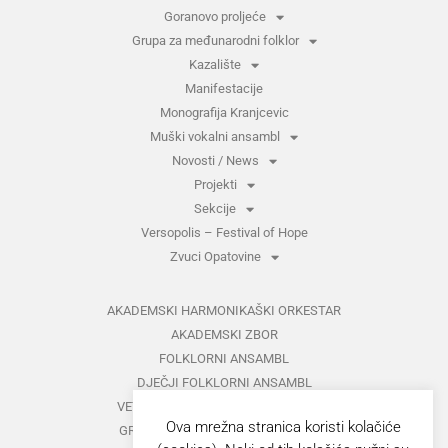
Goranovo proljeće
Grupa za međunarodni folklor
Kazalište
Manifestacije
Monografija Kranjcevic
Muški vokalni ansambl
Novosti / News
Projekti
Sekcije
Versopolis – Festival of Hope
Zvuci Opatovine
AKADEMSKI HARMONIKAŠKI ORKESTAR
AKADEMSKI ZBOR
FOLKLORNI ANSAMBL
DJEČJI FOLKLORNI ANSAMBL
VETERANI FOLKLORNOG ANSAMBLA
Ova mrežna stranica koristi kolačiće
GRUPA ZA MEĐUNARODNI FOLKLOR