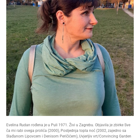
Evelina Rudan rođena je u Puli 1971. Živi u Zagrebu. Objavila je zbirke Sve
ča mi rabi ovega prolića (2000), Posljednja topla noć (2002, zajedno sa
Slađanom Lipovcem i Denisom Peričićem), Uvjerljiv vrt/Convincing Garden