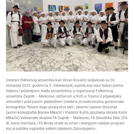
Veterani folklornog ansambla Ivan Goran Kovačić sudjelovali su 26.
listopada 2025. godine na 5. Veteranijadi, susretu koji slavi ljubav prema
folkloru i prijateljstvo među ansamblima, u organizaciji Folklornog
ansambla Zagreb – Markovac održanom u KUC-u Travno.U prijateljskoj
atmosferi i pred punim gledalištem izvedena je tradicionalna goranovska
koreografija "Nisam dugo pivala kroz selo", pjesme i plesovi Slavonije
(autori koreografije Branka Mikačić i Vladimir Kočiš, glazbena obrada Karlo
Mikačić).Veteranske skupine FA Zagreb – Markovac, FA Sesvetska Sela, ZFA
dr. Ivana Ivančana, i FA Broda izvele su srčan i energijom nabijen program
koji je publika nagradila velikim pljeskom.Zahvaljujemo…