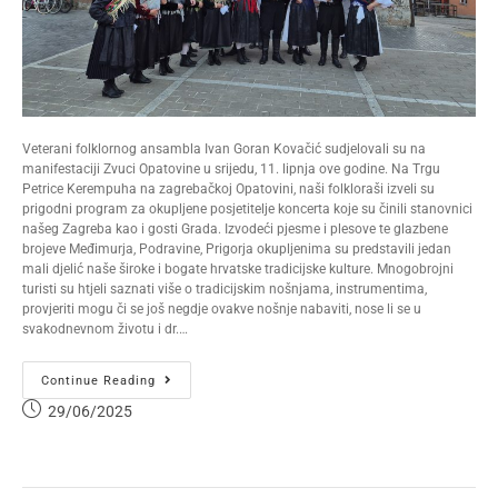
Veterani folklornog ansambla Ivan Goran Kovačić sudjelovali su na
manifestaciji Zvuci Opatovine u srijedu, 11. lipnja ove godine. Na Trgu
Petrice Kerempuha na zagrebačkoj Opatovini, naši folkloraši izveli su
prigodni program za okupljene posjetitelje koncerta koje su činili stanovnici
našeg Zagreba kao i gosti Grada. Izvodeći pjesme i plesove te glazbene
brojeve Međimurja, Podravine, Prigorja okupljenima su predstavili jedan
mali djelić naše široke i bogate hrvatske tradicijske kulture. Mnogobrojni
turisti su htjeli saznati više o tradicijskim nošnjama, instrumentima,
provjeriti mogu či se još negdje ovakve nošnje nabaviti, nose li se u
svakodnevnom životu i dr.…
Continue Reading
29/06/2025