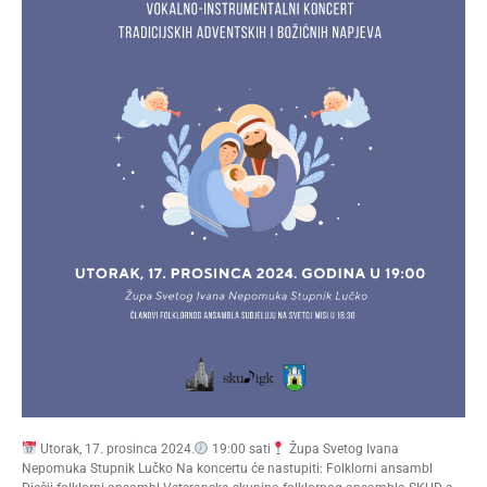
Utorak, 17. prosinca 2024.
19:00 sati
Župa Svetog Ivana
Nepomuka Stupnik Lučko Na koncertu će nastupiti: Folklorni ansambl