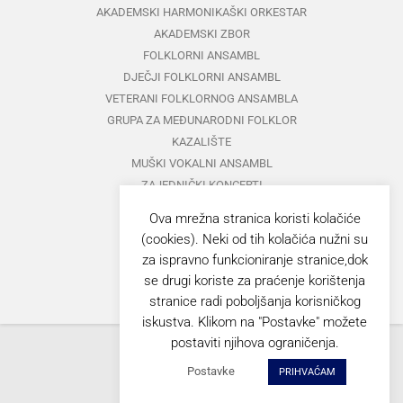
AKADEMSKI HARMONIKAŠKI ORKESTAR
AKADEMSKI ZBOR
FOLKLORNI ANSAMBL
DJEČJI FOLKLORNI ANSAMBL
VETERANI FOLKLORNOG ANSAMBLA
GRUPA ZA MEĐUNARODNI FOLKLOR
KAZALIŠTE
MUŠKI VOKALNI ANSAMBL
ZAJEDNIČKI KONCERTI
Ova mrežna stranica koristi kolačiće
GORANOVO PROLJEĆE
(cookies). Neki od tih kolačića nužni su
ZVUCI OPATOVINE
za ispravno funkcioniranje stranice,dok
se drugi koriste za praćenje korištenja
stranice radi poboljšanja korisničkog
VERSOPOLIS
iskustva. Klikom na "Postavke" možete
postaviti njihova ograničenja.
Postavke
PRIHVAĆAM