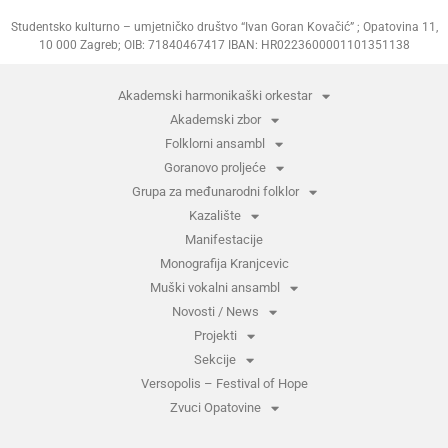
Studentsko kulturno – umjetničko društvo “Ivan Goran Kovačić” ; Opatovina 11,
10 000 Zagreb; OIB: 71840467417 IBAN: HR0223600001101351138
Akademski harmonikaški orkestar
Akademski zbor
Folklorni ansambl
Goranovo proljeće
Grupa za međunarodni folklor
Kazalište
Manifestacije
Monografija Kranjcevic
Muški vokalni ansambl
Novosti / News
Projekti
Sekcije
Versopolis – Festival of Hope
Zvuci Opatovine