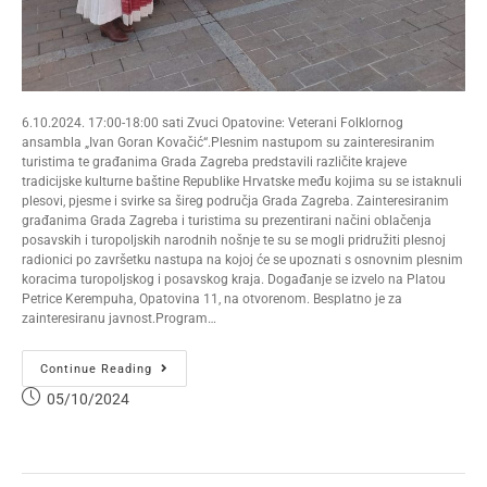
6.10.2024. 17:00-18:00 sati Zvuci Opatovine: Veterani Folklornog
ansambla „Ivan Goran Kovačić“.Plesnim nastupom su zainteresiranim
turistima te građanima Grada Zagreba predstavili različite krajeve
tradicijske kulturne baštine Republike Hrvatske među kojima su se istaknuli
plesovi, pjesme i svirke sa šireg područja Grada Zagreba. Zainteresiranim
građanima Grada Zagreba i turistima su prezentirani načini oblačenja
posavskih i turopoljskih narodnih nošnje te su se mogli pridružiti plesnoj
radionici po završetku nastupa na kojoj će se upoznati s osnovnim plesnim
koracima turopoljskog i posavskog kraja. Događanje se izvelo na Platou
Petrice Kerempuha, Opatovina 11, na otvorenom. Besplatno je za
zainteresiranu javnost.Program…
Continue Reading
05/10/2024