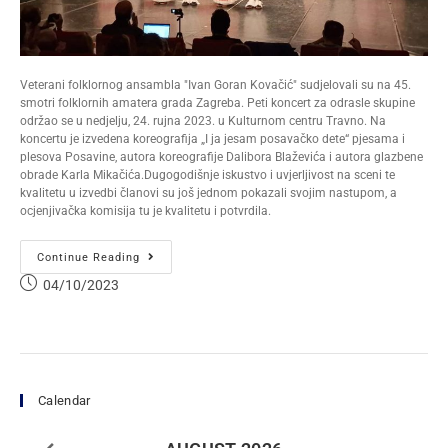
Veterani folklornog ansambla "Ivan Goran Kovačić" sudjelovali su na 45.
smotri folklornih amatera grada Zagreba. Peti koncert za odrasle skupine
održao se u nedjelju, 24. rujna 2023. u Kulturnom centru Travno. Na
koncertu je izvedena koreografija „I ja jesam posavačko dete“ pjesama i
plesova Posavine, autora koreografije Dalibora Blaževića i autora glazbene
obrade Karla Mikačića.Dugogodišnje iskustvo i uvjerljivost na sceni te
kvalitetu u izvedbi članovi su još jednom pokazali svojim nastupom, a
ocjenjivačka komisija tu je kvalitetu i potvrdila.
Continue Reading
04/10/2023
Calendar