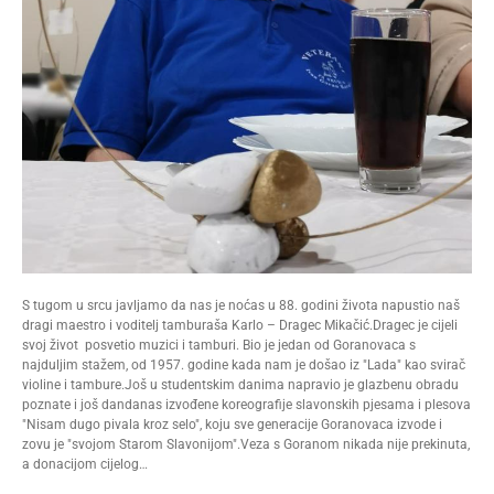
S tugom u srcu javljamo da nas je noćas u 88. godini života napustio naš
dragi maestro i voditelj tamburaša Karlo – Dragec Mikačić.Dragec je cijeli
svoj život posvetio muzici i tamburi. Bio je jedan od Goranovaca s
najduljim stažem, od 1957. godine kada nam je došao iz "Lada" kao svirač
violine i tambure.Još u studentskim danima napravio je glazbenu obradu
poznate i još dandanas izvođene koreografije slavonskih pjesama i plesova
"Nisam dugo pivala kroz selo", koju sve generacije Goranovaca izvode i
zovu je "svojom Starom Slavonijom".Veza s Goranom nikada nije prekinuta,
a donacijom cijelog…