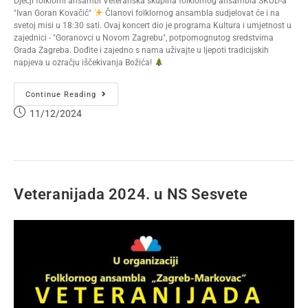
Dječji folklorni ansambl Veteranska skupina folklornog ansambla SKUD-a
"Ivan Goran Kovačić"
Članovi folklornog ansambla sudjelovat će i na
svetoj misi u 18:30 sati. Ovaj koncert dio je programa Kultura i umjetnost u
zajednici - "Goranovci u Novom Zagrebu", potpomognutog sredstvima
Grada Zagreba. Dođite i zajedno s nama uživajte u ljepoti tradicijskih
napjeva u ozračju iščekivanja Božića!
Continue Reading
11/12/2024
Veteranijada 2024. u NS Sesvete