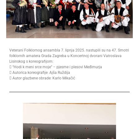
Veterani Folklornog ansambla 7. lipnja 2025. nastupili su na 47. Smotri
folklornih amatera Grada Zagreba u Koncertnoj dvorani Vatroslava
Lisinskog s koreografijom:
 “Hodi k meni srce moje” –
pjesme i plesovi Međimurja
 Autorica koreografije: Ajša Ruždija
 Autor glazbene obrade: Karlo Mikačić