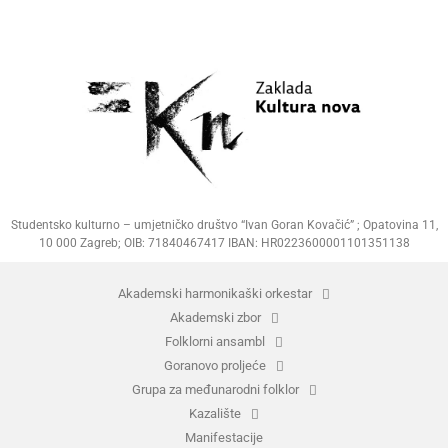
Studentsko kulturno – umjetničko društvo “Ivan Goran Kovačić” ; Opatovina 11,
10 000 Zagreb; OIB: 71840467417 IBAN: HR0223600001101351138
Akademski harmonikaški orkestar
Akademski zbor
Folklorni ansambl
Goranovo proljeće
Grupa za međunarodni folklor
Kazalište
Manifestacije