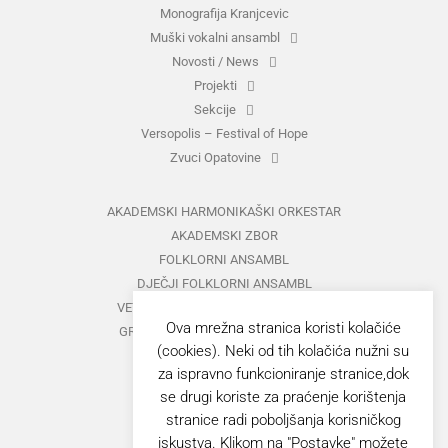
Monografija Kranjcevic
Muški vokalni ansambl
Novosti / News
Projekti
Sekcije
Versopolis – Festival of Hope
Zvuci Opatovine
AKADEMSKI HARMONIKAŠKI ORKESTAR
AKADEMSKI ZBOR
FOLKLORNI ANSAMBL
DJEČJI FOLKLORNI ANSAMBL
VETERANI FOLKLORNOG ANSAMBLA
Ova mrežna stranica koristi kolačiće
GRUPA ZA MEĐUNARODNI FOLKLOR
(cookies). Neki od tih kolačića nužni su
KAZALIŠTE
za ispravno funkcioniranje stranice,dok
MUŠKI VOKALNI ANSAMBL
se drugi koriste za praćenje korištenja
ZAJEDNIČKI KONCERTI
stranice radi poboljšanja korisničkog
iskustva. Klikom na "Postavke" možete