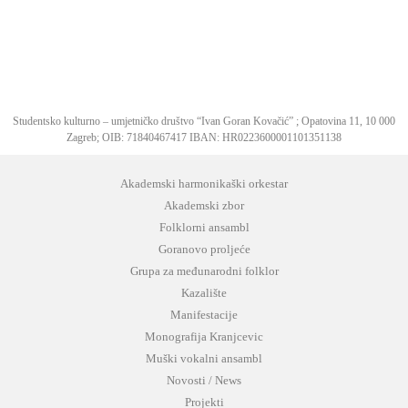
Studentsko kulturno – umjetničko društvo “Ivan Goran Kovačić” ; Opatovina 11, 10 000
Zagreb; OIB: 71840467417 IBAN: HR0223600001101351138
Akademski harmonikaški orkestar
Akademski zbor
Folklorni ansambl
Goranovo proljeće
Grupa za međunarodni folklor
Kazalište
Manifestacije
Monografija Kranjcevic
Muški vokalni ansambl
Novosti / News
Projekti