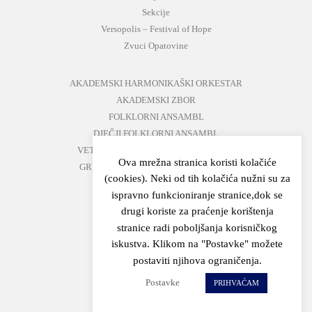
Sekcije
Versopolis – Festival of Hope
Zvuci Opatovine
AKADEMSKI HARMONIKAŠKI ORKESTAR
AKADEMSKI ZBOR
FOLKLORNI ANSAMBL
DJEČJI FOLKLORNI ANSAMBL
VETERANI FOLKLORNOG ANSAMBLA
Ova mrežna stranica koristi kolačiće
GRUPA ZA MEĐUNARODNI FOLKLOR
(cookies). Neki od tih kolačića nužni su za
KAZALIŠTE
ispravno funkcioniranje stranice,dok se
MUŠKI VOKALNI ANSAMBL
drugi koriste za praćenje korištenja
ZAJEDNIČKI KONCERTI
stranice radi poboljšanja korisničkog
iskustva. Klikom na "Postavke" možete
GORANOVO PROLJEĆE
postaviti njihova ograničenja.
ZVUCI OPATOVINE
Postavke
PRIHVAĆAM
VERSOPOLIS