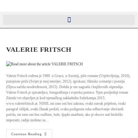
VALERIE FRITSCH
Valerie Fritsch rođena je 1989. u Gracu, u Austriji, piše romane (Utjelovljenja, 2010),
putopisne priče (Svijet je moj interijer, 2012), igrokaze, filmske scenarije i poeziju
(Djeca načela neodređenosti, 2015). Dobila je niz nagrada i književnih stipendija.
Valerie Fritsch je spisateljica, fotografkinja i svjetska putnica. Njen posljednji roman
Zimski vrt objavljen je kod njemačkog nakladnika Suhrkampa 2015.
www.valeriefritsch.at. NIHIL mi smo oni bez zakona, svaki stavak prijelom, svaki
paragraf ožiljak, svaki članak prekid, svaka podignuta ruka odbacivanje obećanih
počela, mi smo oni bez sudbine, lude, ljupki anarhisti, ako je eksces naš biološki
imperativ, radije molimo za…
Continue Reading