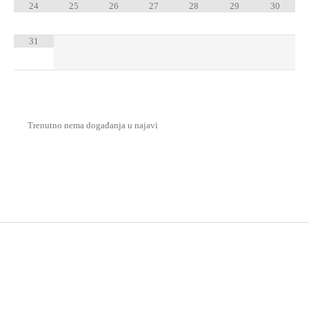
24
25
26
27
28
29
30
31
Trenutno nema događanja u najavi