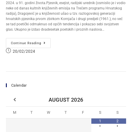
2024. u 91. godini života.Pjesnik, esejist, radijski urednik (osmislio je i vodio
neke od danas kultnih književnih emisija na Trećem programu Hrvatskog
radija), Dragojević je u književnost ušao u tzv. razlogovskoj generaciji
hrvatskih pjesnika prvom zbirkom Kornjača i drugi predjeli (1961.), no već
se tad poetički odmaknuo od općih tendencija i pokazao sebi svojstven
glas. Ukupno je izdao dvadesetak poetskih i proznih naslova…
Continue Reading
20/02/2024
Calendar
AUGUST
2026
M
T
W
T
F
S
S
1
2
•
•