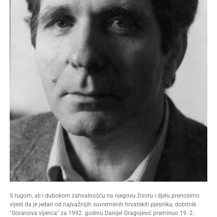
S tugom, ali i dubokom zahvalnošću na njegovu životu i djelu prenosimo
vijest da je jedan od najvažnijih suvremenih hrvatskih pjesnika, dobitnik
"Goranova vijenca" za 1992. godinu Danijel Dragojević preminuo 19. 2.