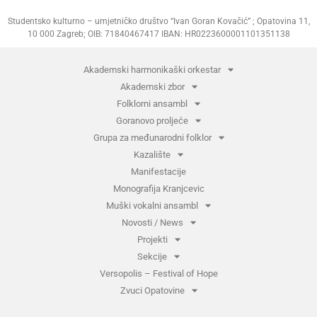
Studentsko kulturno – umjetničko društvo “Ivan Goran Kovačić” ; Opatovina 11,
10 000 Zagreb; OIB: 71840467417 IBAN: HR0223600001101351138
Akademski harmonikaški orkestar
Akademski zbor
Folklorni ansambl
Goranovo proljeće
Grupa za međunarodni folklor
Kazalište
Manifestacije
Monografija Kranjcevic
Muški vokalni ansambl
Novosti / News
Projekti
Sekcije
Versopolis – Festival of Hope
Zvuci Opatovine