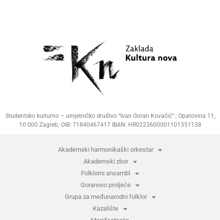
Studentsko kulturno – umjetničko društvo “Ivan Goran Kovačić” ; Opatovina 11,
10 000 Zagreb; OIB: 71840467417 IBAN: HR0223600001101351138
Akademski harmonikaški orkestar
Akademski zbor
Folklorni ansambl
Goranovo proljeće
Grupa za međunarodni folklor
Kazalište