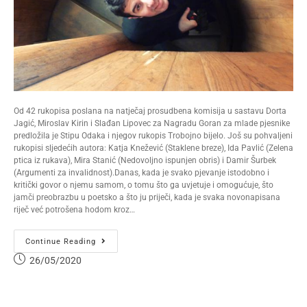
Od 42 rukopisa poslana na natječaj prosudbena komisija u sastavu Dorta
Jagić, Miroslav Kirin i Slađan Lipovec za Nagradu Goran za mlade pjesnike
predložila je Stipu Odaka i njegov rukopis Trobojno bijelo. Još su pohvaljeni
rukopisi sljedećih autora: Katja Knežević (Staklene breze), Ida Pavlić (Zelena
ptica iz rukava), Mira Stanić (Nedovoljno ispunjen obris) i Damir Šurbek
(Argumenti za invalidnost).Danas, kada je svako pjevanje istodobno i
kritički govor o njemu samom, o tomu što ga uvjetuje i omogućuje, što
jamči preobrazbu u poetsko a što ju priječi, kada je svaka novonapisana
riječ već potrošena hodom kroz…
Continue Reading
26/05/2020