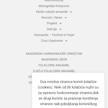
Manifestacije
Monografija Kranjcevic
Muški vokalni ansambl
Novosti / News
Projekti
Sekcije
Versopolis – Festival of Hope
Zvuci Opatovine
AKADEMSKI HARMONIKAŠKI ORKESTAR
AKADEMSKI ZBOR
FOLKLORNI ANSAMBL
DJEČJI FOLKLORNI ANSAMBL
VETERANI FOLKLORNOG ANSAMBLA
Ova mrežna stranica koristi kolačiće
GRUPA ZA MEĐUNARODNI FOLKLOR
(cookies). Neki od tih kolačića nužni su
KAZALIŠTE
za ispravno funkcioniranje stranice,dok
MUŠKI VOKALNI ANSAMBL
se drugi koriste za praćenje korištenja
ZAJEDNIČKI KONCERTI
stranice radi poboljšanja korisničkog