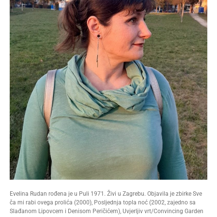
Evelina Rudan rođena je u Puli 1971. Živi u Zagrebu. Objavila je zbirke Sve
ča mi rabi ovega prolića (2000), Posljednja topla noć (2002, zajedno sa
Slađanom Lipovcem i Denisom Peričićem), Uvjerljiv vrt/Convincing Garden