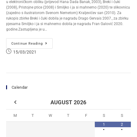
u elektroničkom obliku (prijevod Hana Dada Banak, 2003), Breki i ćuki
(2008), Pristojne ptice (2008) i Smiljko i ja si mahnemo (2020) te slikovnicu
(zajedno s ilustratorom Svenom Nemetom) Kraljevićev san (2010). Za
rukopis zbirke Breki i ćuki dobila je nagradu Drago Gervais 2007., za zbirku
pjesama Smiljko i ja si mahnemo dobila je nagradu Fran Galović 2020.
godine.Zastupljena je u…
Continue Reading
15/03/2021
Calendar
AUGUST
2026
M
T
W
T
F
S
S
1
2
•
•