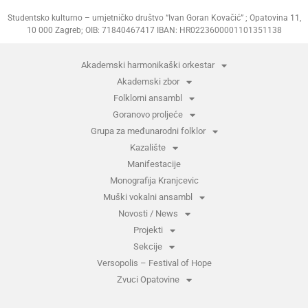
Studentsko kulturno – umjetničko društvo “Ivan Goran Kovačić” ; Opatovina 11,
10 000 Zagreb; OIB: 71840467417 IBAN: HR0223600001101351138
Akademski harmonikaški orkestar
Akademski zbor
Folklorni ansambl
Goranovo proljeće
Grupa za međunarodni folklor
Kazalište
Manifestacije
Monografija Kranjcevic
Muški vokalni ansambl
Novosti / News
Projekti
Sekcije
Versopolis – Festival of Hope
Zvuci Opatovine