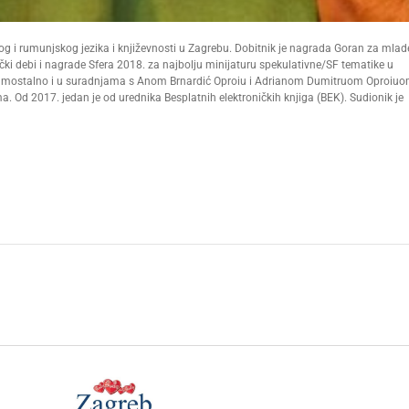
skog i rumunjskog jezika i književnosti u Zagrebu. Dobitnik je nagrada Goran za mlad
ki debi i nagrade Sfera 2018. za najbolju minijaturu spekulativne/SF tematike u
, samostalno i u suradnjama s Anom Brnardić Oproiu i Adrianom Dumitruom Oproiuo
. Od 2017. jedan je od urednika Besplatnih elektroničkih knjiga (BEK). Sudionik je