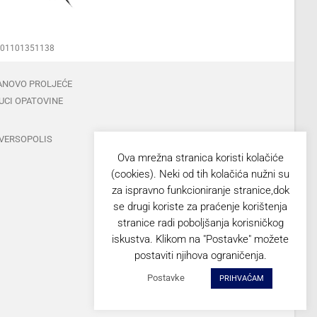
00001101351138
ANOVO PROLJEĆE
UCI OPATOVINE
VERSOPOLIS
Ova mrežna stranica koristi kolačiće
(cookies). Neki od tih kolačića nužni su
za ispravno funkcioniranje stranice,dok
se drugi koriste za praćenje korištenja
stranice radi poboljšanja korisničkog
iskustva. Klikom na "Postavke" možete
postaviti njihova ograničenja.
Postavke
PRIHVAĆAM