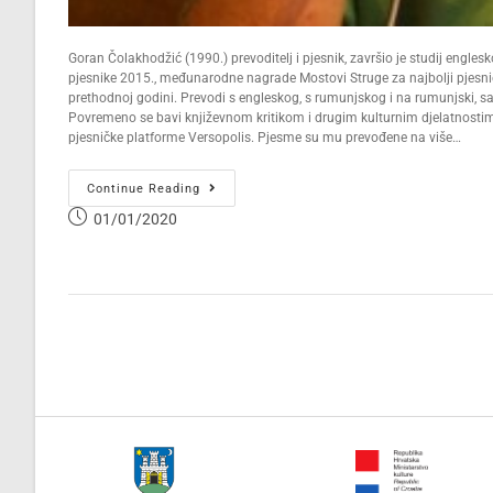
Goran Čolakhodžić (1990.) prevoditelj i pjesnik, završio je studij engle
pjesnike 2015., međunarodne nagrade Mostovi Struge za najbolji pjesnič
prethodnoj godini. Prevodi s engleskog, s rumunjskog i na rumunjski
Povremeno se bavi književnom kritikom i drugim kulturnim djelatnostima
pjesničke platforme Versopolis. Pjesme su mu prevođene na više…
Continue Reading
01/01/2020