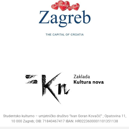
Studentsko kulturno – umjetničko društvo “Ivan Goran Kovačić” ; Opatovina 11,
10 000 Zagreb; OIB: 71840467417 IBAN: HR0223600001101351138