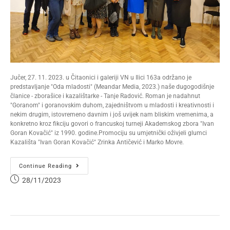
Jučer, 27. 11. 2023. u Čitaonici i galeriji VN u Ilici 163a održano je
predstavljanje "Oda mladosti" (Meandar Media, 2023.) naše dugogodišnje
članice - zborašice i kazalištarke - Tanje Radović. Roman je nadahnut
"Goranom" i goranovskim duhom, zajedništvom u mladosti i kreativnosti i
nekim drugim, istovremeno davnim i još uvijek nam bliskim vremenima, a
konkretno kroz fikciju govori o francuskoj turneji Akademskog zbora "Ivan
Goran Kovačić" iz 1990. godine.Promociju su umjetnički oživjeli glumci
Kazališta "Ivan Goran Kovačić" Zrinka Antičević i Marko Movre.
Continue Reading
28/11/2023