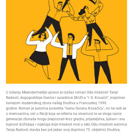
U izdanju Meandarmedije upravo je izašao roman Oda mladosti Tanje
Radović, dugogodišnje članice i suradnice SKUD-a "I. G. Kovačić", inspiriran
turnejom studentskog zbora našeg Društva u Francuskoj 1990.
godine. Roman je autorica posvetila "Ivanu Goranu Kovačiću", no ne radi se
o memoarima, već o fikciji koja se referira na stvarnost te se stoga razne
generacije zboraša mogu prepoznati kroz glazbu, prijateljstva, ljubavi i svu
bujnost doživljaja i osjećaja koje mladost nosi u sebi.Odu mladosti autorica
Tanja Radović stavlja kao još jedan svoj doprinos 75. obljetnici Društva,