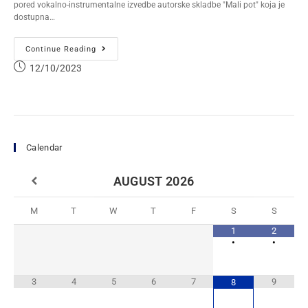
pored vokalno-instrumentalne izvedbe autorske skladbe "Mali pot" koja je
dostupna…
Continue Reading
12/10/2023
Calendar
AUGUST
2026
M
T
W
T
F
S
S
1
2
•
•
3
4
5
6
7
9
8