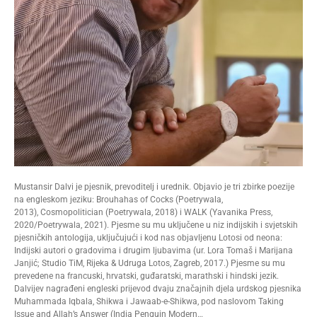
Mustansir Dalvi je pjesnik, prevoditelj i urednik. Objavio je tri zbirke poezije
na engleskom jeziku: Brouhahas of Cocks (Poetrywala,
2013), Cosmopolitician (Poetrywala, 2018) i WALK (Yavanika Press,
2020/Poetrywala, 2021). Pjesme su mu uključene u niz indijskih i svjetskih
pjesničkih antologija, uključujući i kod nas objavljenu Lotosi od neona:
Indijski autori o gradovima i drugim ljubavima (ur. Lora Tomaš i Marijana
Janjić; Studio TiM, Rijeka & Udruga Lotos, Zagreb, 2017.) Pjesme su mu
prevedene na francuski, hrvatski, guđaratski, marathski i hindski jezik.
Dalvijev nagrađeni engleski prijevod dvaju značajnih djela urdskog pjesnika
Muhammada Iqbala, Shikwa i Jawaab-e-Shikwa, pod naslovom Taking
Issue and Allah’s Answer (India Penguin Modern…