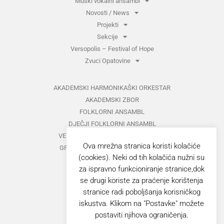
Muški vokalni ansambl
Novosti / News
Projekti
Sekcije
Versopolis – Festival of Hope
Zvuci Opatovine
AKADEMSKI HARMONIKAŠKI ORKESTAR
AKADEMSKI ZBOR
FOLKLORNI ANSAMBL
DJEČJI FOLKLORNI ANSAMBL
VETERANI FOLKLORNOG ANSAMBLA
Ova mrežna stranica koristi kolačiće
GRUPA ZA MEĐUNARODNI FOLKLOR
(cookies). Neki od tih kolačića nužni su
KAZALIŠTE
za ispravno funkcioniranje stranice,dok
MUŠKI VOKALNI ANSAMBL
se drugi koriste za praćenje korištenja
ZAJEDNIČKI KONCERTI
stranice radi poboljšanja korisničkog
iskustva. Klikom na "Postavke" možete
GORANOVO PROLJEĆE
postaviti njihova ograničenja.
ZVUCI OPATOVINE