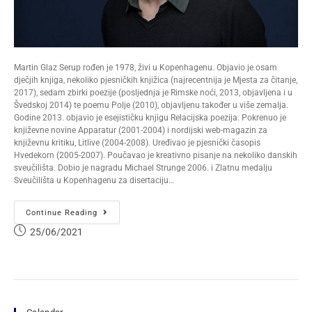
Martin Glaz Serup rođen je 1978, živi u Kopenhagenu. Objavio je osam
dječjih knjiga, nekoliko pjesničkih knjižica (najrecentnija je Mjesta za čitanje,
2017), sedam zbirki poezije (posljednja je Rimske noći, 2013, objavljena i u
Švedskoj 2014) te poemu Polje (2010), objavljenu također u više zemalja.
Godine 2013. objavio je esejističku knjigu Relacijska poezija. Pokrenuo je
književne novine Apparatur (2001-2004) i nordijski web-magazin za
književnu kritiku, Litlive (2004-2008). Uređivao je pjesnički časopis
Hvedekorn (2005-2007). Poučavao je kreativno pisanje na nekoliko danskih
sveučilišta. Dobio je nagradu Michael Strunge 2006. i Zlatnu medalju
Sveučilišta u Kopenhagenu za disertaciju…
Continue Reading
25/06/2021