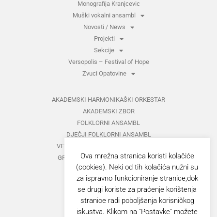
Monografija Kranjcevic
Muški vokalni ansambl
Novosti / News
Projekti
Sekcije
Versopolis – Festival of Hope
Zvuci Opatovine
AKADEMSKI HARMONIKAŠKI ORKESTAR
AKADEMSKI ZBOR
FOLKLORNI ANSAMBL
DJEČJI FOLKLORNI ANSAMBL
VETERANI FOLKLORNOG ANSAMBLA
Ova mrežna stranica koristi kolačiće
GRUPA ZA MEĐUNARODNI FOLKLOR
(cookies). Neki od tih kolačića nužni su
KAZALIŠTE
za ispravno funkcioniranje stranice,dok
MUŠKI VOKALNI ANSAMBL
se drugi koriste za praćenje korištenja
ZAJEDNIČKI KONCERTI
stranice radi poboljšanja korisničkog
iskustva. Klikom na "Postavke" možete