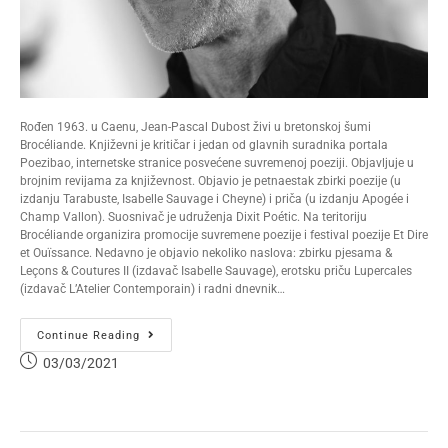
Rođen 1963. u Caenu, Jean-Pascal Dubost živi u bretonskoj šumi
Brocéliande. Književni je kritičar i jedan od glavnih suradnika portala
Poezibao, internetske stranice posvećene suvremenoj poeziji. Objavljuje u
brojnim revijama za književnost. Objavio je petnaestak zbirki poezije (u
izdanju Tarabuste, Isabelle Sauvage i Cheyne) i priča (u izdanju Apogée i
Champ Vallon). Suosnivač je udruženja Dixit Poétic. Na teritoriju
Brocéliande organizira promocije suvremene poezije i festival poezije Et Dire
et Ouïssance. Nedavno je objavio nekoliko naslova: zbirku pjesama &
Leçons & Coutures II (izdavač Isabelle Sauvage), erotsku priču Lupercales
(izdavač L’Atelier Contemporain) i radni dnevnik…
Continue Reading
03/03/2021