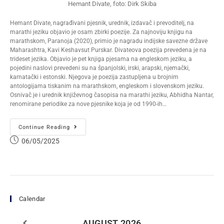
Hemant Divate, foto: Dirk Skiba
Hemant Divate, nagrađivani pjesnik, urednik, izdavač i prevoditelj, na
marathi jeziku objavio je osam zbirki poezije. Za najnoviju knjigu na
marathskom, Paranoja (2020), primio je nagradu indijske savezne države
Maharashtra, Kavi Keshavsut Purskar. Divateova poezija prevedena je na
trideset jezika. Objavio je pet knjiga pjesama na engleskom jeziku, a
pojedini naslovi prevedeni su na španjolski, irski, arapski, njemački,
karnatački i estonski. Njegova je poezija zastupljena u brojnim
antologijama tiskanim na marathskom, engleskom i slovenskom jeziku.
Osnivač je i urednik književnog časopisa na marathi jeziku, Abhidha Nantar,
renomirane periodike za nove pjesnike koja je od 1990-ih…
Continue Reading
06/05/2025
Calendar
AUGUST
2026