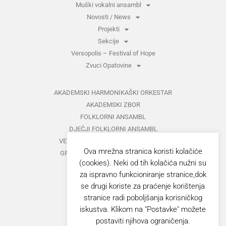
Muški vokalni ansambl
Novosti / News
Projekti
Sekcije
Versopolis – Festival of Hope
Zvuci Opatovine
AKADEMSKI HARMONIKAŠKI ORKESTAR
AKADEMSKI ZBOR
FOLKLORNI ANSAMBL
DJEČJI FOLKLORNI ANSAMBL
VETERANI FOLKLORNOG ANSAMBLA
Ova mrežna stranica koristi kolačiće
GRUPA ZA MEĐUNARODNI FOLKLOR
(cookies). Neki od tih kolačića nužni su
KAZALIŠTE
za ispravno funkcioniranje stranice,dok
MUŠKI VOKALNI ANSAMBL
se drugi koriste za praćenje korištenja
ZAJEDNIČKI KONCERTI
stranice radi poboljšanja korisničkog
iskustva. Klikom na "Postavke" možete
GORANOVO PROLJEĆE
postaviti njihova ograničenja.