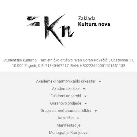
Studentsko kulturno – umjetničko društvo “Ivan Goran Kovačić” ; Opatovina 11,
10 000 Zagreb; OIB: 71840467417 IBAN: HR0223600001101351138
Akademski harmonikaški orkestar
Akademski zbor
Folklorni ansambl
Goranovo proljeće
Grupa za međunarodni folklor
Kazalište
Manifestacije
Monografija Kranjcevic