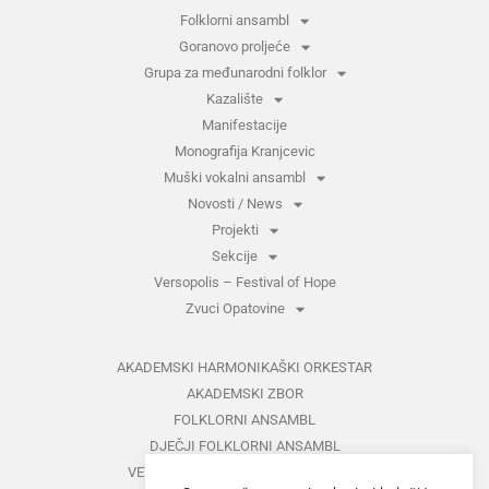
Folklorni ansambl
Goranovo proljeće
Grupa za međunarodni folklor
Kazalište
Manifestacije
Monografija Kranjcevic
Muški vokalni ansambl
Novosti / News
Projekti
Sekcije
Versopolis – Festival of Hope
Zvuci Opatovine
AKADEMSKI HARMONIKAŠKI ORKESTAR
AKADEMSKI ZBOR
FOLKLORNI ANSAMBL
DJEČJI FOLKLORNI ANSAMBL
VETERANI FOLKLORNOG ANSAMBLA