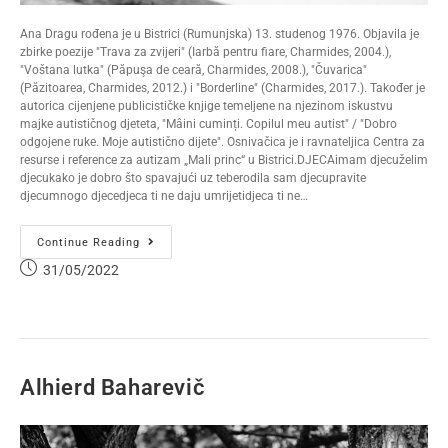
Ana Dragu rođena je u Bistrici (Rumunjska) 13. studenog 1976. Objavila je
zbirke poezije "Trava za zvijeri" (Iarbă pentru fiare, Charmides, 2004.),
"Voštana lutka" (Păpuşa de ceară, Charmides, 2008.), "Čuvarica"
(Păzitoarea, Charmides, 2012.) i "Borderline" (Charmides, 2017.). Također je
autorica cijenjene publicističke knjige temeljene na njezinom iskustvu
majke autističnog djeteta, "Mâini cuminți. Copilul meu autist" / "Dobro
odgojene ruke. Moje autistično dijete". Osnivačica je i ravnateljica Centra za
resurse i reference za autizam „Mali princ“ u Bistrici.DJECAimam djecuželim
djecukako je dobro što spavajući uz teberodila sam djecupravite
djecumnogo djecedjeca ti ne daju umrijetidjeca ti ne…
Continue Reading
31/05/2022
Alhierd Baharevič