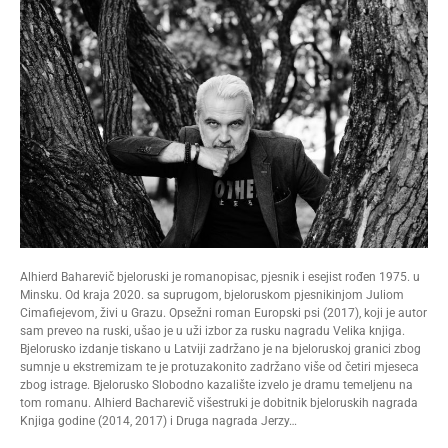
Alhierd Baharevič bjeloruski je romanopisac, pjesnik i esejist rođen 1975. u
Minsku. Od kraja 2020. sa suprugom, bjeloruskom pjesnikinjom Juliom
Cimafiejevom, živi u Grazu. Opsežni roman Europski psi (2017), koji je autor
sam preveo na ruski, ušao je u uži izbor za rusku nagradu Velika knjiga.
Bjelorusko izdanje tiskano u Latviji zadržano je na bjeloruskoj granici zbog
sumnje u ekstremizam te je protuzakonito zadržano više od četiri mjeseca
zbog istrage. Bjelorusko Slobodno kazalište izvelo je dramu temeljenu na
tom romanu. Alhierd Bacharevič višestruki je dobitnik bjeloruskih nagrada
Knjiga godine (2014, 2017) i Druga nagrada Jerzy…