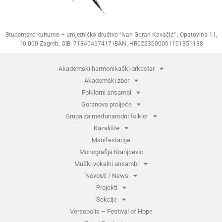
Studentsko kulturno – umjetničko društvo “Ivan Goran Kovačić” ; Opatovina 11,
10 000 Zagreb; OIB: 71840467417 IBAN: HR0223600001101351138
Akademski harmonikaški orkestar
Akademski zbor
Folklorni ansambl
Goranovo proljeće
Grupa za međunarodni folklor
Kazalište
Manifestacije
Monografija Kranjcevic
Muški vokalni ansambl
Novosti / News
Projekti
Sekcije
Versopolis – Festival of Hope