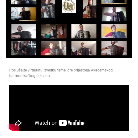
Poslušajte virtualnu izvedbu teme Igre prijestolja Akademskog
harmonikaškog orkestra.