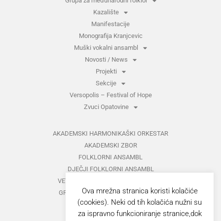
Grupa za međunarodni folklor
Kazalište
Manifestacije
Monografija Kranjcevic
Muški vokalni ansambl
Novosti / News
Projekti
Sekcije
Versopolis – Festival of Hope
Zvuci Opatovine
AKADEMSKI HARMONIKAŠKI ORKESTAR
AKADEMSKI ZBOR
FOLKLORNI ANSAMBL
DJEČJI FOLKLORNI ANSAMBL
VETERANI FOLKLORNOG ANSAMBLA
Ova mrežna stranica koristi kolačiće
GRUPA ZA MEĐUNARODNI FOLKLOR
(cookies). Neki od tih kolačića nužni su
KAZALIŠTE
za ispravno funkcioniranje stranice,dok
MUŠKI VOKALNI ANSAMBL