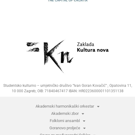
Studentsko kulturno – umjetničko društvo “Ivan Goran Kovačić” ; Opatovina 11,
10 000 Zagreb; OIB: 71840467417 IBAN: HR0223600001101351138
Akademski harmonikaški orkestar
Akademski zbor
Folklorni ansambl
Goranovo proljeće