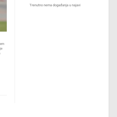
Trenutno nema događanja u najavi
njem
je
a