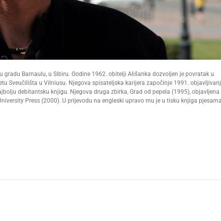
lu u gradu Barnaulu, u Sibiru. Godine 1962. obitelji Ališanka dozvoljen je povratak u
u Sveučilišta u Vilniusu. Njegova spisateljska karijera započinje 1991. objavljiva
bolju debitantsku knjigu. Njegova druga zbirka, Grad od pepela (1995), objavljena 
versity Press (2000). U prijevodu na engleski upravo mu je u tisku knjiga pjesam