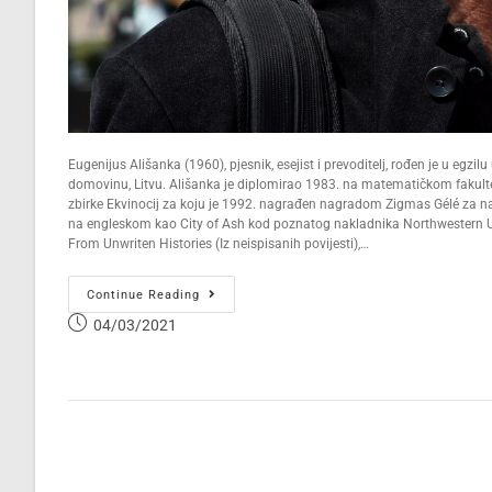
Eugenijus Ališanka (1960), pjesnik, esejist i prevoditelj, rođen je u egzi
domovinu, Litvu. Ališanka je diplomirao 1983. na matematičkom fakultet
zbirke Ekvinocij za koju je 1992. nagrađen nagradom Zigmas Gélé za naj
na engleskom kao City of Ash kod poznatog nakladnika Northwestern Uni
From Unwriten Histories (Iz neispisanih povijesti),…
Continue Reading
04/03/2021