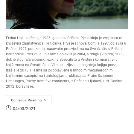
Ervina Halili rođena je 1986. godine u Prištini. Pjesnikinja je, esejistica te
književna znanstvenica i kritičarka. Prve je stihove, Gomila 1997, objavila u
Prištini 1997, potaknuta masovnim prosvjedima na Sveučilištu u Prištini
iste godine. Prvu knjigu pjesama objavila je 2004, a drugu (Vinidra) 2008,
dok je studirala albanski jezik na Sveučilištu u Prištini i komparativnu
književnost na Sveučilištu u Vilniusu. Njezina posljednja knjiga poezije
izašla je 2015. Pjesme su joj objavljene u mnogim međunarodnim
književnim časopisima i antologijama, uključujući Praire Schooner,
Lichtungen, Poetry from five continents, Iz Prištine s ljubavlju itd. Godine
2012. boravila je…
Continue Reading
04/03/2021