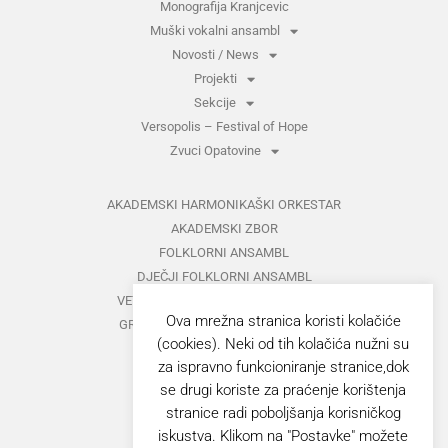
Monografija Kranjcevic
Muški vokalni ansambl
Novosti / News
Projekti
Sekcije
Versopolis – Festival of Hope
Zvuci Opatovine
AKADEMSKI HARMONIKAŠKI ORKESTAR
AKADEMSKI ZBOR
FOLKLORNI ANSAMBL
DJEČJI FOLKLORNI ANSAMBL
VETERANI FOLKLORNOG ANSAMBLA
Ova mrežna stranica koristi kolačiće
GRUPA ZA MEĐUNARODNI FOLKLOR
(cookies). Neki od tih kolačića nužni su
KAZALIŠTE
za ispravno funkcioniranje stranice,dok
MUŠKI VOKALNI ANSAMBL
se drugi koriste za praćenje korištenja
ZAJEDNIČKI KONCERTI
stranice radi poboljšanja korisničkog
iskustva. Klikom na "Postavke" možete