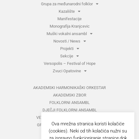
Grupa za međunarodni folklor
Kazalište
Manifestacije
Monografija Kranjcevic
Muški vokalni ansambl
Novosti / News
Projekti
Sekcije
Versopolis – Festival of Hope
Zvuci Opatovine
AKADEMSKI HARMONIKAŠKI ORKESTAR
AKADEMSKI ZBOR
FOLKLORNI ANSAMBL
DJEČJI FOLKLORNI ANSAMBL
VETERANI FOLKLORNOG ANSAMBLA
Ova mrežna stranica koristi kolačiće
GRUPA ZA MEĐUNARODNI FOLKLOR
(cookies). Neki od tih kolačića nužni su
KAZALIŠTE
za ispravno funkcioniranje stranice,dok