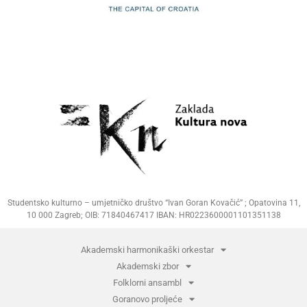
Studentsko kulturno – umjetničko društvo “Ivan Goran Kovačić” ; Opatovina 11,
10 000 Zagreb; OIB: 71840467417 IBAN: HR0223600001101351138
Akademski harmonikaški orkestar
Akademski zbor
Folklorni ansambl
Goranovo proljeće