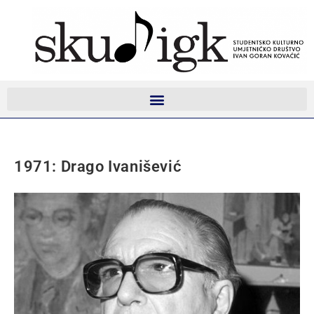
1971: Drago Ivanišević