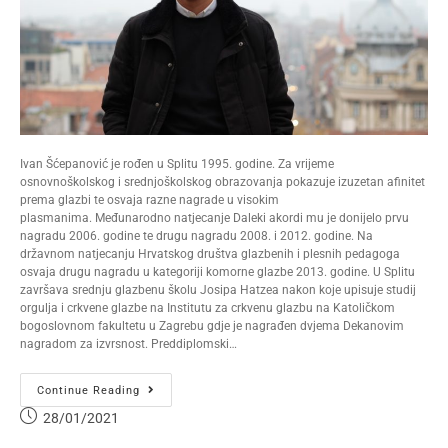
Ivan Šćepanović je rođen u Splitu 1995. godine. Za vrijeme
osnovnoškolskog i srednjoškolskog obrazovanja pokazuje izuzetan afinitet
prema glazbi te osvaja razne nagrade u visokim
plasmanima. Međunarodno natjecanje Daleki akordi mu je donijelo prvu
nagradu 2006. godine te drugu nagradu 2008. i 2012. godine. Na
državnom natjecanju Hrvatskog društva glazbenih i plesnih pedagoga
osvaja drugu nagradu u kategoriji komorne glazbe 2013. godine. U Splitu
završava srednju glazbenu školu Josipa Hatzea nakon koje upisuje studij
orgulja i crkvene glazbe na Institutu za crkvenu glazbu na Katoličkom
bogoslovnom fakultetu u Zagrebu gdje je nagrađen dvjema Dekanovim
nagradom za izvrsnost. Preddiplomski…
Continue Reading
28/01/2021