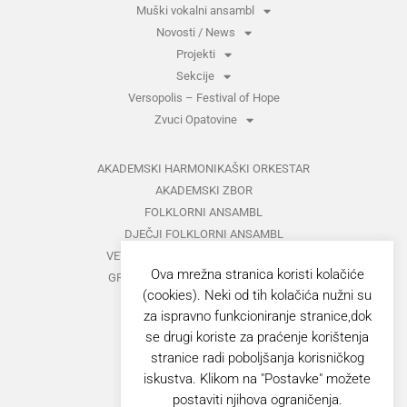
Muški vokalni ansambl
Novosti / News
Projekti
Sekcije
Versopolis – Festival of Hope
Zvuci Opatovine
AKADEMSKI HARMONIKAŠKI ORKESTAR
AKADEMSKI ZBOR
FOLKLORNI ANSAMBL
DJEČJI FOLKLORNI ANSAMBL
VETERANI FOLKLORNOG ANSAMBLA
Ova mrežna stranica koristi kolačiće
GRUPA ZA MEĐUNARODNI FOLKLOR
(cookies). Neki od tih kolačića nužni su
KAZALIŠTE
za ispravno funkcioniranje stranice,dok
MUŠKI VOKALNI ANSAMBL
se drugi koriste za praćenje korištenja
ZAJEDNIČKI KONCERTI
stranice radi poboljšanja korisničkog
iskustva. Klikom na "Postavke" možete
GORANOVO PROLJEĆE
postaviti njihova ograničenja.