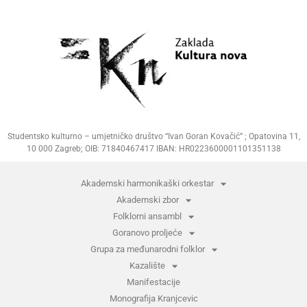
Studentsko kulturno – umjetničko društvo “Ivan Goran Kovačić” ; Opatovina 11,
10 000 Zagreb; OIB: 71840467417 IBAN: HR0223600001101351138
Akademski harmonikaški orkestar
Akademski zbor
Folklorni ansambl
Goranovo proljeće
Grupa za međunarodni folklor
Kazalište
Manifestacije
Monografija Kranjcevic