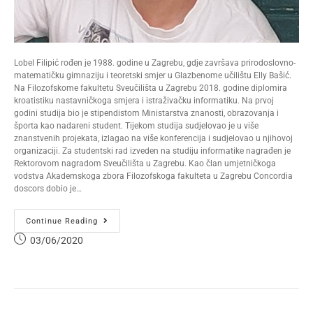
Lobel Filipić rođen je 1988. godine u Zagrebu, gdje završava prirodoslovno-
matematičku gimnaziju i teoretski smjer u Glazbenome učilištu Elly Bašić.
Na Filozofskome fakultetu Sveučilišta u Zagrebu 2018. godine diplomira
kroatistiku nastavničkoga smjera i istraživačku informatiku. Na prvoj
godini studija bio je stipendistom Ministarstva znanosti, obrazovanja i
športa kao nadareni student. Tijekom studija sudjelovao je u više
znanstvenih projekata, izlagao na više konferencija i sudjelovao u njihovoj
organizaciji. Za studentski rad izveden na studiju informatike nagrađen je
Rektorovom nagradom Sveučilišta u Zagrebu. Kao član umjetničkoga
vodstva Akademskoga zbora Filozofskoga fakulteta u Zagrebu Concordia
doscors dobio je…
Continue Reading
03/06/2020