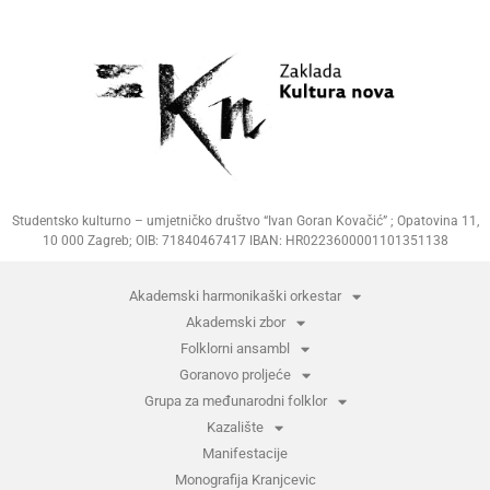
Studentsko kulturno – umjetničko društvo “Ivan Goran Kovačić” ; Opatovina 11,
10 000 Zagreb; OIB: 71840467417 IBAN: HR0223600001101351138
Akademski harmonikaški orkestar
Akademski zbor
Folklorni ansambl
Goranovo proljeće
Grupa za međunarodni folklor
Kazalište
Manifestacije
Monografija Kranjcevic