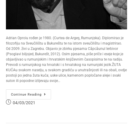
Adrian Oproiu rođen je 1980. (Curtea de Argeş, Rumunjska). Diplomirao je
filozofiju na Sveučilištu u Bukureštu te na istom sveučilištu i magistrirao.
Od 2009. živi u Zagrebu. Objavio je zbirku pjesama Căpcăunul Ierbivor
(Psoglavi biljojed, Bukurešt, 2012). Osim pjesama, piše priče i eseje koje je
objavljivao u rumunjskim i hrvatskim književnim časopisima te na radiju.
Prevodi s rumunjskog na hrvatski i s hrvatskog na rumunjski jezik.ŽUTA
KUĆAu svakom naselju, u svakom gradiću u unutrašnjosti ili na obali, ovdje
postoji po jedna žuta kuća; uske ulice, kamenom popločane aleje i svaki
suton ili popodne izlijevaju svoje…
Continue Reading
04/03/2021