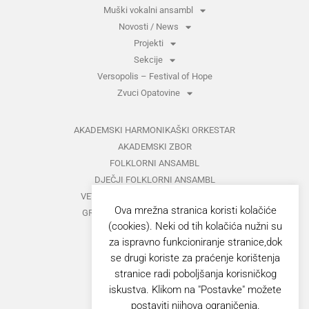
Muški vokalni ansambl
Novosti / News
Projekti
Sekcije
Versopolis – Festival of Hope
Zvuci Opatovine
AKADEMSKI HARMONIKAŠKI ORKESTAR
AKADEMSKI ZBOR
FOLKLORNI ANSAMBL
DJEČJI FOLKLORNI ANSAMBL
VETERANI FOLKLORNOG ANSAMBLA
Ova mrežna stranica koristi kolačiće
GRUPA ZA MEĐUNARODNI FOLKLOR
(cookies). Neki od tih kolačića nužni su
KAZALIŠTE
za ispravno funkcioniranje stranice,dok
MUŠKI VOKALNI ANSAMBL
se drugi koriste za praćenje korištenja
ZAJEDNIČKI KONCERTI
stranice radi poboljšanja korisničkog
iskustva. Klikom na "Postavke" možete
GORANOVO PROLJEĆE
postaviti njihova ograničenja.