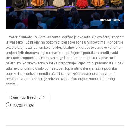
Protekle subote Folklorni ansambl održao je dvosatni cjelovečernji koncert
„Pivaj seko i učini oja“ na pozornici pješačke zone u Vinkovcima. Koncert je
okupio brojne zaljubljenike u folklor, lokalne folkloraše te članove kulturno-
umjetničkih društava koji su s velikom pažnjom i podrškom pratili svaki
trenutak programa. Goranovci su još jednom imali priliku iz prve ruke
osjetiti koliko vinkovačka publika prepoznaje i cijeni trud, predanost i ljubav
utkane u pripremu ovakvog nastupa. Topla atmosfera, snažna podrška
publike i zajednička energija učinili su ovu večer posebno emotivnom i
nezaboravnom. Koncert je održan uz podršku organizatora Kulturnog
centra…
Continue Reading
27/05/2026