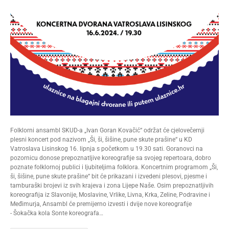
Folklorni ansambl SKUD-a „Ivan Goran Kovačić“ održat će cjelovečernji
plesni koncert pod nazivom „Ši, ši, šišine, pune skute prašine“ u KD
Vatroslava Lisinskog 16. lipnja s početkom u 19.30 sati. Goranovci na
pozornicu donose prepoznatljive koreografije sa svojeg repertoara, dobro
poznate folklornoj publici i ljubiteljima folklora. Koncertnim programom „Ši,
ši, šišine, pune skute prašine“ bit će prikazani i izvedeni plesovi, pjesme i
tamburaški brojevi iz svih krajeva i zona Lijepe Naše. Osim prepoznatljivih
koreografija iz Slavonije, Moslavine, Vrlike, Livna, Krka, Zeline, Podravine i
Međimurja, Ansambl će premijerno izvesti i dvije nove koreografije
- Šokačka kola Sonte koreografa…