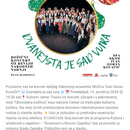
Pozivamo vas na koncert dječjeg folklornog ansambla SKUD-a “Ivan Goran
Kovačić”!
Dvanejsta je sad vura
Ponedjeljak, 16. prosinca 2024.
19:30 sati
Kulturni centar Travno Uz koncert, uživajte i u jedinstvenoj
reviji “Obnovljena baština”, koju realizira Centar za tradicijsku kulturnu
baštinu. Na reviji će biti predstavljene donirane i rekonstruirane narodne
nošnje iz vlastite zbirke.
Ulaz je slobodan uz prethodnu rezervaciju
mjesta na broj telefona: 01/6601626 Ovaj koncert dio je programa Kultura i
umjetnost u zajednici – “Goranovci u Novom Zagrebu”, koji se provodi uz
potporu Grada Zagreba. Pridružite nam se u slavlju…