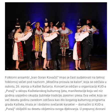
Folklorni ansambl „Ivan Goran Kovačić“ imao je čast sudjelovati na ljetnoj
folklornoj večeri pod nazivom „Misečina prosula se kalon“, koja se održala u
subotu, 26. srpnja u Kaštel Sućurcu. Koncert je održan u organizaciji KUD-a
„Putalj“ u sklopu Kaštelanskog kulturnog ljeta, manifestacije koja već niz
godina uspješno okuplja ljubitelje tradicije, pjesme i plesa.Ova večer, koja se
već devetu godinu zaredom održava kao dio bogatog kulturnog programa
grada Kaštela, imala je i dodatno svečarski karakter – domaćini iz KUD-a
„Putalj“ obilježili su desetu obljetnicu svoga djelovanja. U prepunoj dvorani