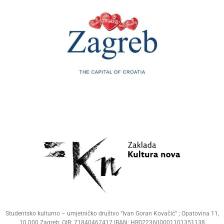
Studentsko kulturno – umjetničko društvo “Ivan Goran Kovačić” ; Opatovina 11,
10 000 Zagreb; OIB: 71840467417 IBAN: HR0223600001101351138