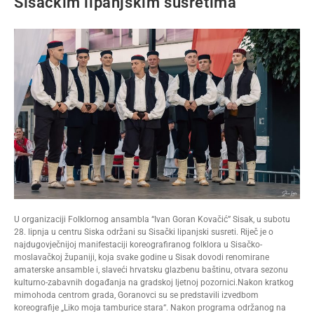
Sisačkim lipanjskim susretima
U organizaciji Folklornog ansambla “Ivan Goran Kovačić” Sisak, u subotu
28. lipnja u centru Siska održani su Sisački lipanjski susreti. Riječ je o
najdugovječnijoj manifestaciji koreografiranog folklora u Sisačko-
moslavačkoj županiji, koja svake godine u Sisak dovodi renomirane
amaterske ansamble i, slaveći hrvatsku glazbenu baštinu, otvara sezonu
kulturno-zabavnih događanja na gradskoj ljetnoj pozornici.Nakon kratkog
mimohoda centrom grada, Goranovci su se predstavili izvedbom
koreografije „Liko moja tamburice stara“. Nakon programa održanog na