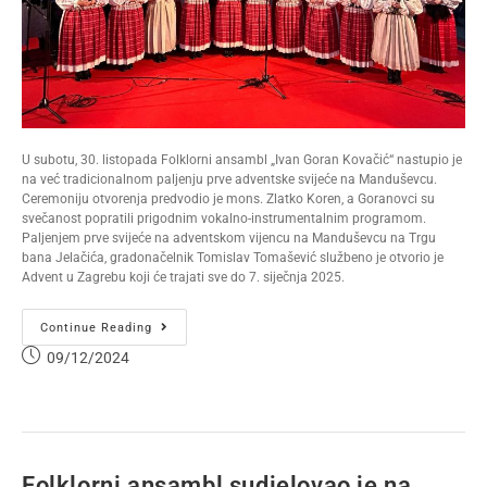
U subotu, 30. listopada Folklorni ansambl „Ivan Goran Kovačić“ nastupio je
na već tradicionalnom paljenju prve adventske svijeće na Manduševcu.
Ceremoniju otvorenja predvodio je mons. Zlatko Koren, a Goranovci su
svečanost popratili prigodnim vokalno-instrumentalnim programom.
Paljenjem prve svijeće na adventskom vijencu na Manduševcu na Trgu
bana Jelačića, gradonačelnik Tomislav Tomašević službeno je otvorio je
Advent u Zagrebu koji će trajati sve do 7. siječnja 2025.
Continue Reading
09/12/2024
Folklorni ansambl sudjelovao je na