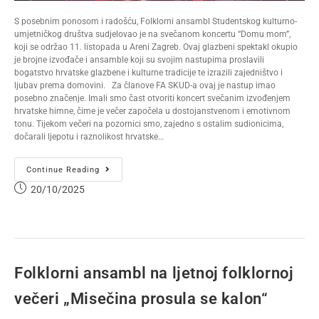
S posebnim ponosom i radošću, Folklorni ansambl Studentskog kulturno-
umjetničkog društva sudjelovao je na svečanom koncertu “Domu mom”,
koji se održao 11. listopada u Areni Zagreb. Ovaj glazbeni spektakl okupio
je brojne izvođače i ansamble koji su svojim nastupima proslavili
bogatstvo hrvatske glazbene i kulturne tradicije te izrazili zajedništvo i
ljubav prema domovini. Za članove FA SKUD-a ovaj je nastup imao
posebno značenje. Imali smo čast otvoriti koncert svečanim izvođenjem
hrvatske himne, čime je večer započela u dostojanstvenom i emotivnom
tonu. Tijekom večeri na pozornici smo, zajedno s ostalim sudionicima,
dočarali ljepotu i raznolikost hrvatske…
Continue Reading
20/10/2025
Folklorni ansambl na ljetnoj folklornoj
večeri „Misečina prosula se kalon“