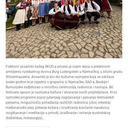
Folklorni ansambl našeg SKUD-a proveo je osam dana u predivnom
ambijentu rustikalnog dvorca Burg Ludwigstein u Njemačkoj, u blizini grada
Witzenhausena. Ansambl je bio dio kulturne razmjene koja se održava
svake godine te je zajedno s grupama iz Njemačke, SAD-a, Baskije i
Rumunjske sudjelovao u mnoštvu ceremonija, radionica i nastupa. Bit
festivala upravo je razmjena kultura i stvaranje novih prijateljstava. Kroz
raznolike programe poput jutarnjeg zagrijavanja i pjevanja festivalskih
pjesama, mogućnošću pohađanja različitih radionica (zbor, orkestar,
međunarodni ples, pletenje košara i izrađivanje končanih narukvica,
razgibavanje i meditacija u prirodi, izrađivanje i sviranje australskog
didžeridua, metalurgija)…