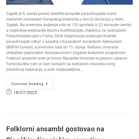
Zagreb je 9. srpnja postao središte europske paraolimpijske scene
svečanim otvaranjem Europskog prvenstva u bocciji (boćanju) u Areni
Zagreb. Na prvenstvu sudjeluje više od 120 sportaša iz 22 europske zemlje,
a natjecanje predstavlja ključnu kvalifikacijsku stepenicu za nadolazeće
Paraolimpijske igre u Parizu 2028.Organizaciju potpisuje Hrvatski
paraolimpijski odbor u suradnji s Europskom boćarskom federacijom
(BISFed Europe), a prvenstvo traje do 15. srpnja. Svečano otvaranje
obilježeno jesportskim dostojanstvom i bogatim kulturnim programom.
Folklorni ansambl izveo je himnu Republike Hrvatske te pjesme i plesove
Turopolja.Bila nam je čast nastupiti na svečanom otvorenju ovog
prestižnog natjecanja, a svim natjecateljima…
Continue Reading
18/07/2025
Folklorni ansambl gostovao na