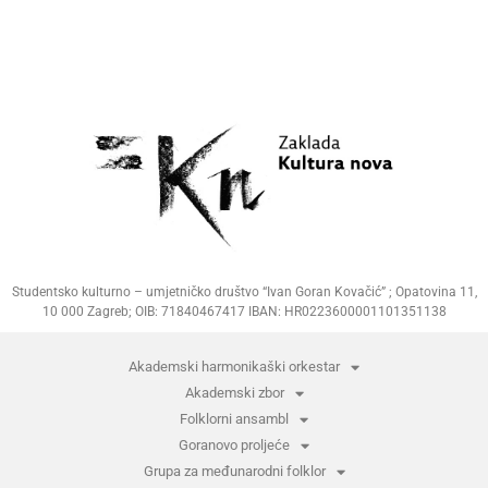
Studentsko kulturno – umjetničko društvo “Ivan Goran Kovačić” ; Opatovina 11,
10 000 Zagreb; OIB: 71840467417 IBAN: HR0223600001101351138
Akademski harmonikaški orkestar
Akademski zbor
Folklorni ansambl
Goranovo proljeće
Grupa za međunarodni folklor