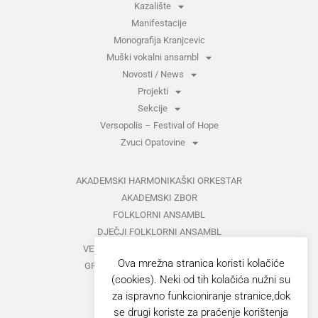
Kazalište
Manifestacije
Monografija Kranjcevic
Muški vokalni ansambl
Novosti / News
Projekti
Sekcije
Versopolis – Festival of Hope
Zvuci Opatovine
AKADEMSKI HARMONIKAŠKI ORKESTAR
AKADEMSKI ZBOR
FOLKLORNI ANSAMBL
DJEČJI FOLKLORNI ANSAMBL
VETERANI FOLKLORNOG ANSAMBLA
Ova mrežna stranica koristi kolačiće
GRUPA ZA MEĐUNARODNI FOLKLOR
(cookies). Neki od tih kolačića nužni su
KAZALIŠTE
za ispravno funkcioniranje stranice,dok
MUŠKI VOKALNI ANSAMBL
se drugi koriste za praćenje korištenja
ZAJEDNIČKI KONCERTI