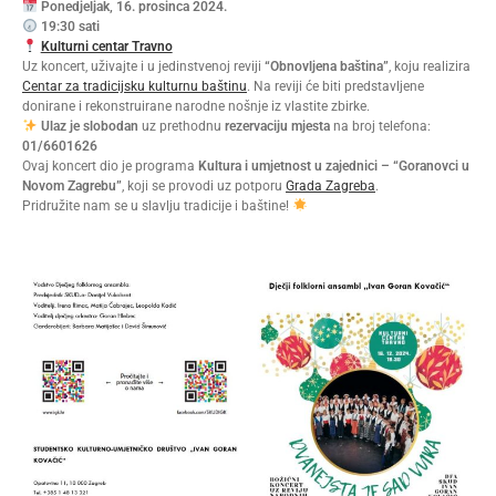
Ponedjeljak, 16. prosinca 2024.
19:30 sati
Kulturni centar Travno
Uz koncert, uživajte i u jedinstvenoj reviji
“Obnovljena baština”
, koju realizira
Centar za tradicijsku kulturnu baštinu
. Na reviji će biti predstavljene
donirane i rekonstruirane narodne nošnje iz vlastite zbirke.
Ulaz je slobodan
uz prethodnu
rezervaciju mjesta
na broj telefona:
01/6601626
Ovaj koncert dio je programa
Kultura i umjetnost u zajednici – “Goranovci u
Novom Zagrebu”
, koji se provodi uz potporu
Grada Zagreba
.
Pridružite nam se u slavlju tradicije i baštine!