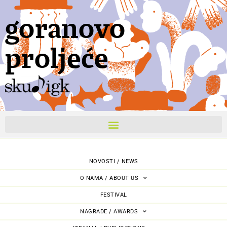
goranovo
proljeće
NOVOSTI / NEWS
O NAMA / ABOUT US
FESTIVAL
NAGRADE / AWARDS