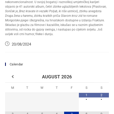
nekonvencionalnost. U svojoj bogatoj i raznolikoj umjetničkoj karijeri
objavio je 41 autorski album, četiri zbirke uglazbljenih tekstova (
Praslovan
,
Sonček je
,
Brez kravate in vezalki Poljub, ki riše ustnice
), zbirku anegdota
Druga žena u haremu
, zbirku kratkih priča
Glavom kroz zid
te romane
Mongolske pjege
i
Bezgrešna
, na hrvatskom dostupne u izdanju Frakture.
Skladao je glazbu za filmove i kazalište, iskušao se u raznim glazbenim
stilovima, od rocka do gypsy swinga, i nastupao po cijelom svijetu. Još
uvijek voli crni humor, fileke i dunju.
20/08/2024
Calendar
AUGUST
2026
M
T
W
T
F
S
S
1
2
•
•
3
4
5
6
8
9