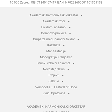
10 000 Zagreb; OIB: 71840467417 IBAN: HR0223600001101351138
Akademski harmonikaški orkestar
Akademski zbor
Folklorni ansambl
Goranovo proljeće
Grupa za međunarodni folklor
Kazalište
Manifestacije
Monografija Kranjcevic
Muški vokalni ansambl
Novosti / News
Projekti
Sekcije
Versopolis – Festival of Hope
Zvuci Opatovine
AKADEMSKI HARMONIKAŠKI ORKESTAR