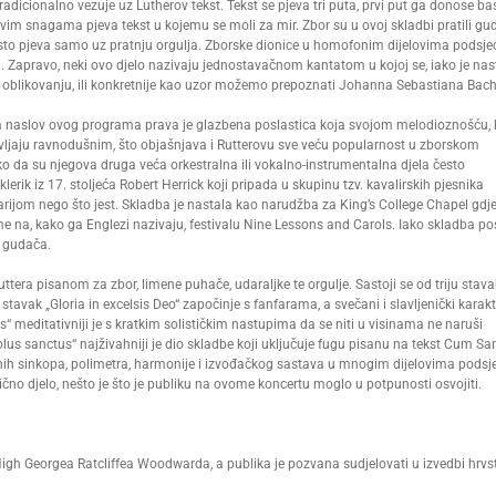
dicionalno vezuje uz Lutherov tekst. Tekst se pjeva tri puta, prvi put ga donose bas
r svim snagama pjeva tekst u kojemu se moli za mir. Zbor su u ovoj skladbi pratili gud
 često pjeva samo uz pratnju orgulja. Zborske dionice u homofonim dijelovima podsje
a. Zapravo, neki ovo djelo nazivaju jednostavačnom kantatom u kojoj se, iako je nas
 oblikovanju, ili konkretnije kao uzor možemo prepoznati Johanna Sebastiana Bach
za naslov ovog programa prava je glazbena poslastica koja svojom melodioznošću, 
vljaju ravnodušnim, što objašnjava i Rutterovu sve veću popularnost u zborskom
oliko da su njegova druga veća orkestralna ili vokalno-instrumentalna djela često
rik iz 17. stoljeća Robert Herrick koji pripada u skupinu tzv. kavalirskih pjesnika
tarijom nego što jest. Skladba je nastala kao narudžba za King’s College Chapel gdje
sme na, kako ga Englezi nazivaju, festivalu Nine Lessons and Carols. Iako skladba pos
u gudača.
era pisanom za zbor, limene puhače, udaraljke te orgulje. Sastoji se od triju stav
stavak „Gloria in excelsis Deo“ započinje s fanfarama, a svečani i slavljenički karakt
“ meditativniji je s kratkim solističkim nastupima da se niti u visinama ne naruši
olus sanctus“ najživahniji je dio skladbe koji uključuje fugu pisanu na tekst Cum Sa
rojnih sinkopa, polimetra, harmonije i izvođačkog sastava u mnogim dijelovima podsj
ično djelo, nešto je što je publiku na ovome koncertu moglo u potpunosti osvojiti.
 High Georgea Ratcliffea Woodwarda, a publika je pozvana sudjelovati u izvedbi hrvs