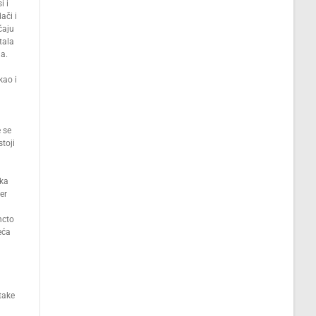
i i
ači i
ćaju
tala
a.
kao i
 se
toji
aka
er
ncto
eća
take