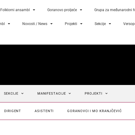
Folklorni ansambl
Goranovo proljeće
Grupa za međunarodni fo
mbl
Novosti / News
Projekti
Sekcije
Versopo
SEKCIJE
MANIFESTACIJE
PROJEKTI
DIRIGENT
ASISTENTI
GORANOVCI I MO KRANJČEVIĆ