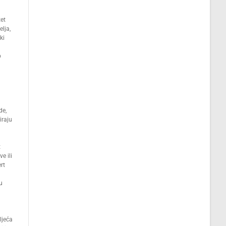
tet
lja,
ki
o
de,
iraju
t
e ili
rt
u
ljeća