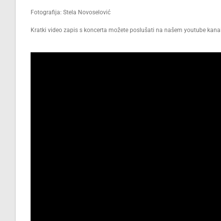
Fotografija: Stela Novoselović
Kratki video zapis s koncerta možete poslušati na našem youtube ka