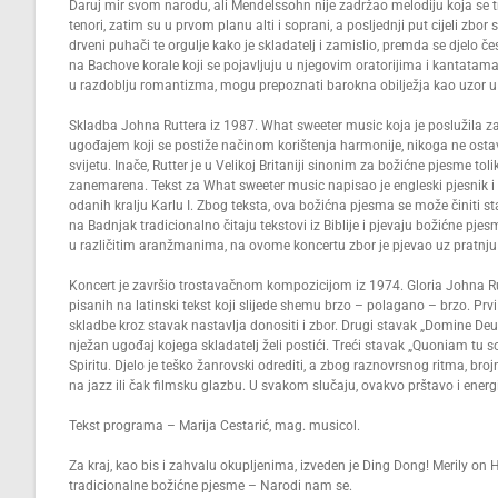
Daruj mir svom narodu, ali Mendelssohn nije zadržao melodiju koja se tra
tenori, zatim su u prvom planu alti i soprani, a posljednji put cijeli zbo
drveni puhači te orgulje kako je skladatelj i zamislio, premda se djelo
na Bachove korale koji se pojavljuju u njegovim oratorijima i kantatam
u razdoblju romantizma, mogu prepoznati barokna obilježja kao uzor u
Skladba Johna Ruttera iz 1987. What sweeter music koja je poslužila 
ugođajem koji se postiže načinom korištenja harmonije, nikoga ne osta
svijetu. Inače, Rutter je u Velikoj Britaniji sinonim za božićne pjesme t
zanemarena. Tekst za What sweeter music napisao je engleski pjesnik i kle
odanih kralju Karlu I. Zbog teksta, ova božićna pjesma se može činiti s
na Badnjak tradicionalno čitaju tekstovi iz Biblije i pjevaju božićne pje
u različitim aranžmanima, na ovome koncertu zbor je pjevao uz pratnj
Koncert je završio trostavačnom kompozicijom iz 1974. Gloria Johna Rutt
pisanih na latinski tekst koji slijede shemu brzo – polagano – brzo. Prvi 
skladbe kroz stavak nastavlja donositi i zbor. Drugi stavak „Domine Deus
nježan ugođaj kojega skladatelj želi postići. Treći stavak „Quoniam tu s
Spiritu. Djelo je teško žanrovski odrediti, a zbog raznovrsnog ritma, b
na jazz ili čak filmsku glazbu. U svakom slučaju, ovakvo prštavo i energ
Tekst programa – Marija Cestarić, mag. musicol.
Za kraj, kao bis i zahvalu okupljenima, izveden je Ding Dong! Merily on
tradicionalne božićne pjesme – Narodi nam se.