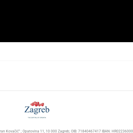
Goran Kovačić” ; Opatovina 11, 10 000 Zagreb; OIB: 71840467417 IBAN: HR02236