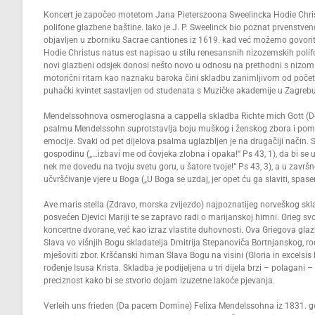
Koncert je započeo motetom Jana Pieterszoona Sweelincka Hodie Christus
polifone glazbene baštine. Iako je J. P. Sweelinck bio poznat prvenstven
objavljen u zborniku Sacrae cantiones iz 1619. kad već možemo govoriti 
Hodie Christus natus est napisao u stilu renesansnih nizozemskih polifon
novi glazbeni odsjek donosi nešto novo u odnosu na prethodni s nizom m
motorični ritam kao naznaku baroka čini skladbu zanimljivom od početka 
puhački kvintet sastavljen od studenata s Muzičke akademije u Zagrebu
Mendelssohnova osmeroglasna a cappella skladba Richte mich Gott (Dos
psalmu Mendelssohn suprotstavlja boju muškog i ženskog zbora i pomoću
emocije. Svaki od pet dijelova psalma uglazbljen je na drugačiji način. 
gospodinu („…izbavi me od čovjeka zlobna i opaka!“ Ps 43, 1), da bi se u 
nek me dovedu na tvoju svetu goru, u šatore tvoje!“ Ps 43, 3), a u završ
učvršćivanje vjere u Boga („U Boga se uzdaj, jer opet ću ga slaviti, spase
Ave maris stella (Zdravo, morska zvijezdo) najpoznatijeg norveškog skla
posvećen Djevici Mariji te se zapravo radi o marijanskoj himni. Grieg s
koncertne dvorane, već kao izraz vlastite duhovnosti. Ova Griegova gla
Slava vo višnjih Bogu skladatelja Dmitrija Stepanoviča Bortnjanskog, ro
mješoviti zbor. Kršćanski himan Slava Bogu na visini (Gloria in excelsis 
rođenje Isusa Krista. Skladba je podijeljena u tri dijela brzi – polagani –
preciznost kako bi se stvorio dojam izuzetne lakoće pjevanja.
Verleih uns frieden (Da pacem Domine) Felixa Mendelssohna iz 1831. god