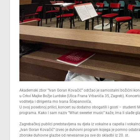
Akademski zbor “Ivan Goran Kovačić” održao je samostalni božićni konc
u Crkvi Majke Božje Lurdske (Ulica Frana Vrbanića 35, Zagreb). Konce
voditelja i dirigenta mo Ivana Šćepanovića.
U ovoj posebnoj prilici, koncert su dodatno obogatili i gosti – studenti
programa. Kako i sam naziv “What sweeter music” kaže, ima li slađe gl
Zagrebačkoj publici predstavljena su djela iz vokalne a capella i vokaln
„Ivan Goran Kovačić“ izveo je duhovni program kojega je pomno odabrao 
zborske duhovne glazbe od renesanse pa sve do skladbi iz 20. st.