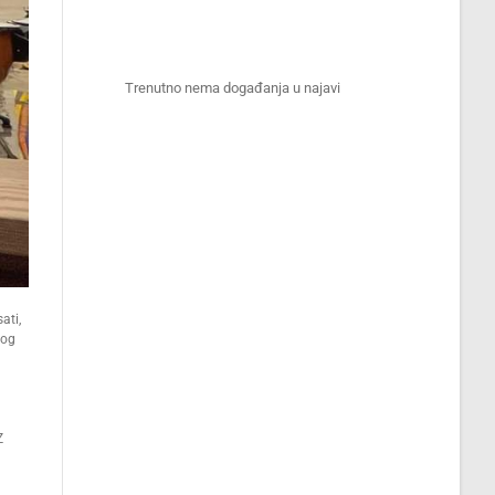
Trenutno nema događanja u najavi
ati,
kog
Z