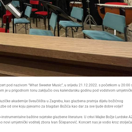
ert pod nazivom “What Sweeter Music”, u srijedu 21.12.2022. s početkom u 20:00 s
rtom je u prigodnom tonu zaključio ovu kalendarsku godinu pod vodstvom umjetnič
 Muzičke akademije Sveučilišta u Zagrebu, kao glazbena pratnja dijelu božićnog
azbe od one koju pjevamo za blagdan Božića kao dar za sve ljude dobre volje?
o-instrumentalne baštine svjetske glazbene literature. U crkvi Majke Božje Lurdske A
novi umjetnički voditelj zbora Ivan Šćepanović. Koncert nas je vodio kroz stoljeća