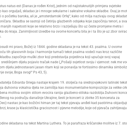
 natus est (Danas je rođen Krist), jednim od najistaknutijih primjera svjetske
o kao orguljaš, skladao je i mnoge sekularne i sakralne vokalne skladbe. Ovaj je mo
o početku baroka, ali je „amsterdamski Orfej“, kako od milja nazivaju ovog skladate
ičara. Skladba se sastoji od četiriju glazbenih odsjeka koje započinju tenori, a sva
anjih napetosti koje se relativno brzo i razrješuju što uz česte promjene metra i
do kraja. Zanimljivost izvedbe na ovome koncertu bila je i ta što je uz zbor svira
.
udi mi pravo, Bože) iz 1844. godine skladana je na tekst 43. psalma. U ovome
 tih glasovnih boja i harmonije tumači tekst psalma vodeći nas kroz različite
Skladbu započinje muški zbor koji predstavlja pojedinca koji upućuje svoj vapaj
središnjem dijelu pojavio tračak nade („Pošalji svjetlost svoju i vjernost: nek me vo
nom dijelu jednostavani jasan ritam koji se ponavlja te fortissimo dinamika simboliz
nje svoje, Boga svog!“ Ps 43, 5).
datelja Edvarda Griega nastaje krajem 19. stoljeća na srednjovjekovni latinski teks
voja duhovna vokalna djela ne zamišlja kao monumentalne kompozicije za velike crkv
zbena molitva svojim stilom evocira ranija glazbeno-stilska razdoblja.Duhovni konce
đenog na području današnje Ukrajine, šesti je koncert iz zbirke 35 koncerata za
Deo) nastao je kao božićni himan jer taj tekst pjevaju anđeli kad pastirima objavljuj
 brzi, krase ju klasicistička gracioznost i pjevne melodije, koje od pjevača zahtijevaju
ine skladana na tekst Martina Luthera. To je parafraza kršćanske molitve iz 7. sto