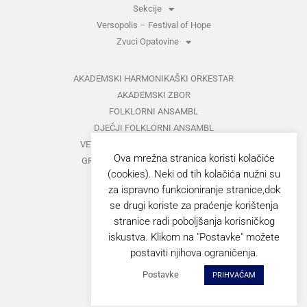
Sekcije
Versopolis – Festival of Hope
Zvuci Opatovine
AKADEMSKI HARMONIKAŠKI ORKESTAR
AKADEMSKI ZBOR
FOLKLORNI ANSAMBL
DJEČJI FOLKLORNI ANSAMBL
VETERANI FOLKLORNOG ANSAMBLA
Ova mrežna stranica koristi kolačiće
GRUPA ZA MEĐUNARODNI FOLKLOR
(cookies). Neki od tih kolačića nužni su
KAZALIŠTE
za ispravno funkcioniranje stranice,dok
MUŠKI VOKALNI ANSAMBL
se drugi koriste za praćenje korištenja
ZAJEDNIČKI KONCERTI
stranice radi poboljšanja korisničkog
iskustva. Klikom na "Postavke" možete
GORANOVO PROLJEĆE
postaviti njihova ograničenja.
ZVUCI OPATOVINE
Postavke
PRIHVAĆAM
VERSOPOLIS