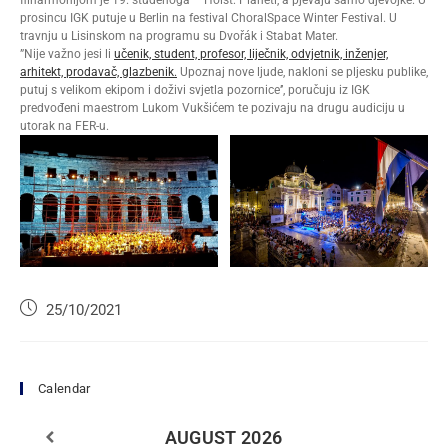
prosincu IGK putuje u Berlin na festival ChoralSpace Winter Festival. U
travnju u Lisinskom na programu su Dvořák i Stabat Mater.
”Nije važno jesi li
učenik, student, profesor, liječnik, odvjetnik, inženjer,
arhitekt, prodavač, glazbenik.
Upoznaj nove ljude, nakloni se pljesku publike,
putuj s velikom ekipom i doživi svjetla pozornice’’, poručuju iz IGK
predvođeni maestrom Lukom Vukšićem te pozivaju na drugu audiciju u
utorak na FER-u.
25/10/2021
Calendar
AUGUST
2026