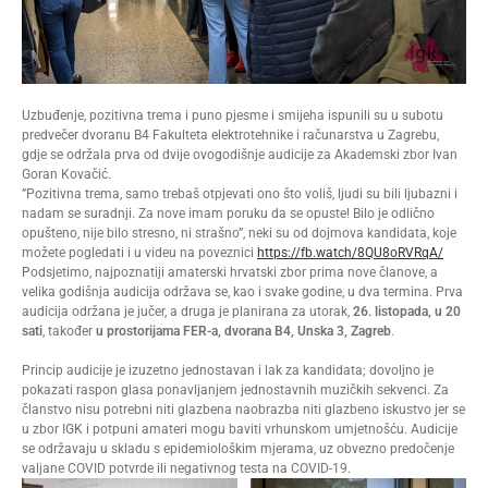
Uzbuđenje, pozitivna trema i puno pjesme i smijeha ispunili su u subotu
predvečer dvoranu B4 Fakulteta elektrotehnike i računarstva u Zagrebu,
gdje se održala prva od dvije ovogodišnje audicije za Akademski zbor Ivan
Goran Kovačić.
”Pozitivna trema, samo trebaš otpjevati ono što voliš, ljudi su bili ljubazni i
nadam se suradnji. Za nove imam poruku da se opuste! Bilo je odlično
opušteno, nije bilo stresno, ni strašno”, neki su od dojmova kandidata, koje
možete pogledati i u videu na poveznici
https://fb.watch/8QU8oRVRqA/
Podsjetimo, najpoznatiji amaterski hrvatski zbor prima nove članove, a
velika godišnja audicija održava se, kao i svake godine, u dva termina. Prva
audicija održana je jučer, a druga je planirana za utorak,
26. listopada, u 20
sati
, također
u prostorijama FER-a, dvorana B4, Unska 3, Zagreb
.
Princip audicije je izuzetno jednostavan i lak za kandidata; dovoljno je
pokazati raspon glasa ponavljanjem jednostavnih muzičkih sekvenci. Za
članstvo nisu potrebni niti glazbena naobrazba niti glazbeno iskustvo jer se
u zbor IGK i potpuni amateri mogu baviti vrhunskom umjetnošću. Audicije
se održavaju u skladu s epidemiološkim mjerama, uz obvezno predočenje
valjane COVID potvrde ili negativnog testa na COVID-19.