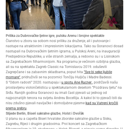
Prilika za Dubrovačke ljetne igre, pulsku Arenu i brojne spektakle
Članstvo u zboru sa sobom nosi priliku za druženje, ali i putovanje i
nastupe na atraktivnim i impresivnim lokacijama. Tako su Goranovci dosad
nastupali na Dubrovačkim ljetnim igrama, u Pulskoj Areni, na inauguraciji
Predsjednice Republike, u više stranih zemalja, a redovno su i u Lisinskom
sa Zagrebačkom filharmonijom. Na programu je većinom ozbiljna glazba,
ali su na spektaklu Zagreb Classic na Tomislavcu 2019. oduševili
Zagrepčane i sa zabavnim skladbama, poput hita
”Sve bi seke ljubile
mornare”
, pridruživši se na pozornici Tončiju Huljiću i Madre Badessi.
S ”Odom radosti” 2020. nastupaju i
u spotu Ane Rucner
, podržavši našu
proslavljenu violončelisticu u spektakularnom desetom ”Pozdravu ljetu” na
Srđu. Ranijih godina Goranovci su imali čast pjevati uz jednog od
najpoznatijih tenora na svijetu Andreu Bocellija. A kakvi bi to pjevači bili da
nisu zdušno pjevali navijačke i domoljubne pjesme
kad su Vatreni kročili
prema srebru
.
Slijede Berlin, Biseri sakralne glazbe, Holst i Dvořák
U planu su a capella Biseri hrvatske zborske sakralne glazbe u Sisku,
Zagrebu, Rijeci i drugim gradovima. Prvi koncert sa Zagrebačkom
filharmonijom je 19. studenoga – Holst: Planeti, a pjevaju samo djevojke. U