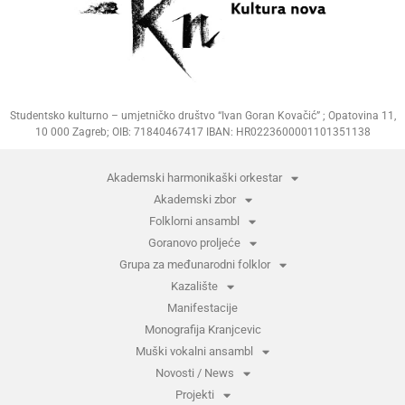
Studentsko kulturno – umjetničko društvo “Ivan Goran Kovačić” ; Opatovina 11,
10 000 Zagreb; OIB: 71840467417 IBAN: HR0223600001101351138
Akademski harmonikaški orkestar
Akademski zbor
Folklorni ansambl
Goranovo proljeće
Grupa za međunarodni folklor
Kazalište
Manifestacije
Monografija Kranjcevic
Muški vokalni ansambl
Novosti / News
Projekti