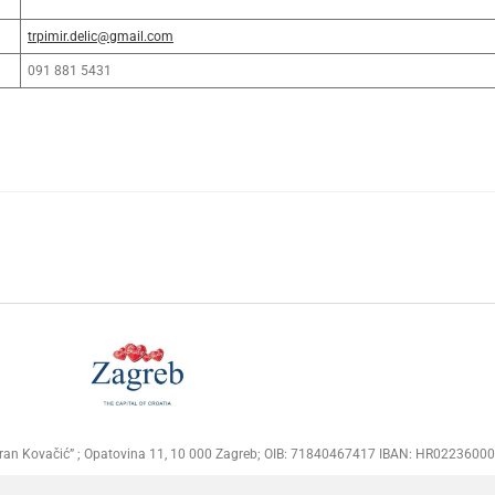
trpimir.delic@gmail.com
091 881 5431
Goran Kovačić” ; Opatovina 11, 10 000 Zagreb; OIB: 71840467417 IBAN: HR02236