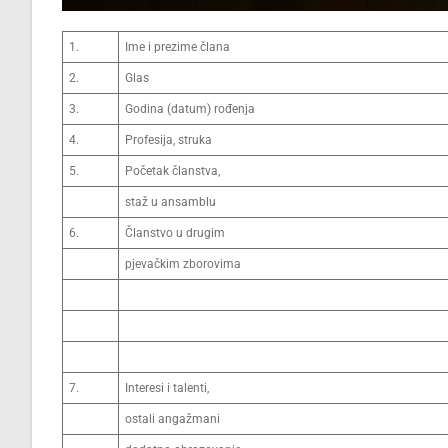
1.
Ime i prezime člana
2.
Glas
3.
Godina (datum) rođenja
4.
Profesija, struka
5.
Početak članstva,
staž u ansamblu
6.
Članstvo u drugim
pjevačkim zborovima
7.
Interesi i talenti,
ostali angažmani