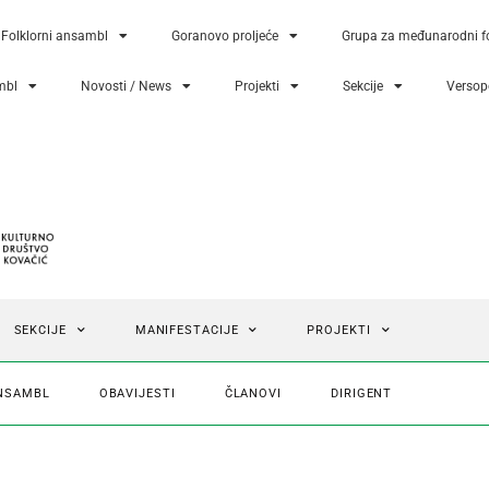
Folklorni ansambl
Goranovo proljeće
Grupa za međunarodni fo
mbl
Novosti / News
Projekti
Sekcije
Versopo
SEKCIJE
MANIFESTACIJE
PROJEKTI
ANSAMBL
OBAVIJESTI
ČLANOVI
DIRIGENT