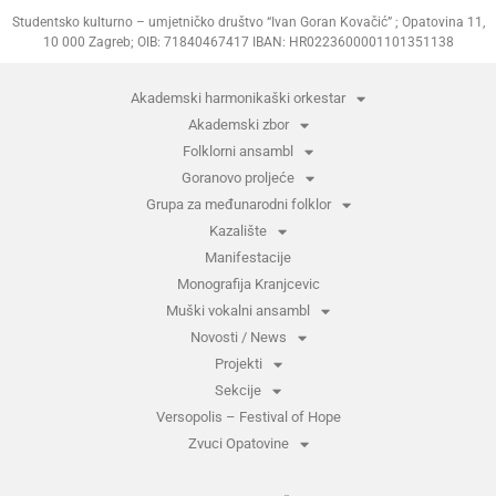
Studentsko kulturno – umjetničko društvo “Ivan Goran Kovačić” ; Opatovina 11,
10 000 Zagreb; OIB: 71840467417 IBAN: HR0223600001101351138
Akademski harmonikaški orkestar
Akademski zbor
Folklorni ansambl
Goranovo proljeće
Grupa za međunarodni folklor
Kazalište
Manifestacije
Monografija Kranjcevic
Muški vokalni ansambl
Novosti / News
Projekti
Sekcije
Versopolis – Festival of Hope
Zvuci Opatovine