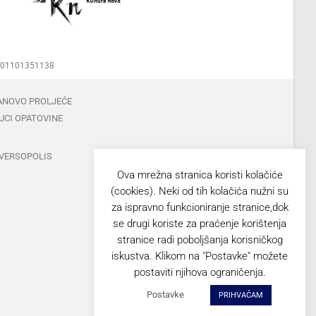
00001101351138
ANOVO PROLJEĆE
UCI OPATOVINE
VERSOPOLIS
Ova mrežna stranica koristi kolačiće
(cookies). Neki od tih kolačića nužni su
za ispravno funkcioniranje stranice,dok
se drugi koriste za praćenje korištenja
stranice radi poboljšanja korisničkog
iskustva. Klikom na "Postavke" možete
postaviti njihova ograničenja.
Postavke
PRIHVAĆAM