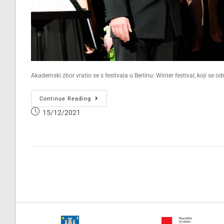
Akademski zbor vratio se s festivala u Berlinu: Winter festival, koji se 
Continue Reading
15/12/2021