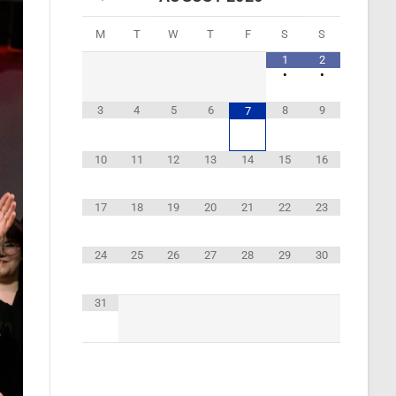
M
T
W
T
F
S
S
1
2
•
•
3
4
5
6
8
9
7
10
11
12
13
14
15
16
17
18
19
20
21
22
23
24
25
26
27
28
29
30
31