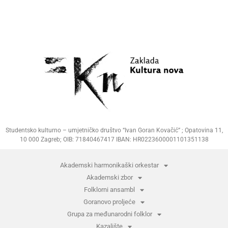
Studentsko kulturno – umjetničko društvo “Ivan Goran Kovačić” ; Opatovina 11,
10 000 Zagreb; OIB: 71840467417 IBAN: HR0223600001101351138
Akademski harmonikaški orkestar
Akademski zbor
Folklorni ansambl
Goranovo proljeće
Grupa za međunarodni folklor
Kazalište