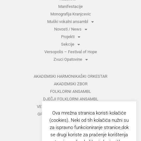
Manifestacije
Monografija Kranjcevic
Muški vokalni ansambl
Novosti / News
Projekti
Sekcije
Versopolis – Festival of Hope
Zvuci Opatovine
AKADEMSKI HARMONIKAŠKI ORKESTAR
AKADEMSKI ZBOR
FOLKLORNI ANSAMBL
DJEČJI FOLKLORNI ANSAMBL
VETERANI FOLKLORNOG ANSAMBLA
Ova mrežna stranica koristi kolačiće
GRUPA ZA MEĐUNARODNI FOLKLOR
(cookies). Neki od tih kolačića nužni su
KAZALIŠTE
za ispravno funkcioniranje stranice,dok
MUŠKI VOKALNI ANSAMBL
se drugi koriste za praćenje korištenja
ZAJEDNIČKI KONCERTI