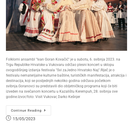
Folklorni ansambl "Ivan Goran Kovačić" je u subotu, 6. svibnja 2023. na
Trgu Republike Hrvatske u Vukovaru održao plesni koncert u sklopu
ovogodišnjeg izdanja festivala "Svi zaJedno Hrvatsko Naj".Riječ je o
festivalu nematerijalne kulturne baštine, turističkih manifestacija, atrakcija i
destinacija, koji se posljednjih nekoliko godina održava početkom
svibnja.Goranovci su predstavili dio obljetničkog programa koji će biti
izveden na svečanom koncertu u Kazalištu Kerempuh, 28. svibnja ove
godine.Izvor/foto: Visit Vukovar, Darko Kešnjer
Continue Reading
15/05/2023