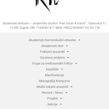
Studentsko kulturno – umjetničko društvo “Ivan Goran Kovačić” ; Opatovina 11,
10 000 Zagreb; OIB: 71840467417 IBAN: HR0223600001101351138
Akademski harmonikaški orkestar
Akademski zbor
Folklorni ansambl
Goranovo proljeće
Grupa za međunarodni folklor
Kazalište
Manifestacije
Monografija Kranjcevic
Muški vokalni ansambl
Novosti / News
Projekti
Sekcije