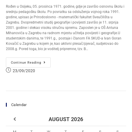
Rođen u Osijeku, 05. prosinca 1971. godine, gdje je završio osnovnu školu i
srednju pedagošku školu. Po povratku sa odsluženja vojnog roka 1991.
godine, upisao je Prirodoslovno - matematički fakultet Sveučilišta u
Zagrebu. Dvopredmetni studij geografije i povijesti završio je 11. srpnja
2001. godine i stekao visoku stručnu spremu. Zaposlen je u OŠ Antuna
Mihanovića u Zagrebu na radnom mjestu učitelja povijesti i geografije.U
studentskim danima, te 1991.g., postaje i članom FA SKUD-a Ivan Goran
Kovačić u Zagrebu u kojem je, kao aktivni plesač/pjevač, sudjelovao do
2008.g. Pored toga, bio je voditelj pripremne, tzv. B…
Continue Reading
23/09/2020
Calendar
AUGUST
2026
M
T
W
T
F
S
S