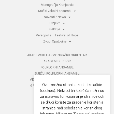
Monografija Kranjcevic
Muški vokalni ansambl
Novosti / News
Projekti
Sekcije
Versopolis – Festival of Hope
Zvuci Opatovine
AKADEMSKI HARMONIKAŠKI ORKESTAR
AKADEMSKI ZBOR
FOLKLORNI ANSAMBL
DJEČJI FOLKLORNI ANSAMBL
VETERANI FOLKLORNOG ANSAMBLA
Ova mrežna stranica koristi kolačiće
GRUPA ZA MEĐUNARODNI FOLKLOR
(cookies). Neki od tih kolačića nužni su
KAZALIŠTE
za ispravno funkcioniranje stranice,dok
MUŠKI VOKALNI ANSAMBL
se drugi koriste za praćenje korištenja
ZAJEDNIČKI KONCERTI
stranice radi poboljšanja korisničkog
iskustva. Klikom na "Postavke" možete