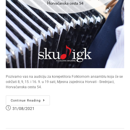
Pozivamo vas na audiciju za korepetitora Folklornom ansamblu koja će se
održati 8, 9, 15. i 16. 9. u 19 sati, Mjesna zajednica Horvati - Srednjaci,
Horvaćanska cesta 54.
Continue Reading
31/08/2021