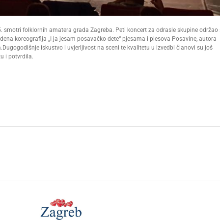
. smotri folklornih amatera grada Zagreba. Peti koncert za odrasle skupine održao 
vedena koreografija „I ja jesam posavačko dete“ pjesama i plesova Posavine, autora
ugogodišnje iskustvo i uvjerljivost na sceni te kvalitetu u izvedbi članovi su još
 i potvrdila.