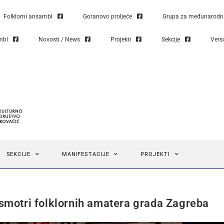
Folklorni ansambl
Goranovo proljeće
Grupa za međunarodni 
mbl
Novosti / News
Projekti
Sekcije
Vers
SEKCIJE
MANIFESTACIJE
PROJEKTI
smotri folklornih amatera grada Zagreba