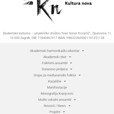
Studentsko kulturno – umjetničko društvo “Ivan Goran Kovačić” ; Opatovina 11,
10 000 Zagreb; OIB: 71840467417 IBAN: HR0223600001101351138
Akademski harmonikaški orkestar
Akademski zbor
Folklorni ansambl
Goranovo proljeće
Grupa za međunarodni folklor
Kazalište
Manifestacije
Monografija Kranjcevic
Muški vokalni ansambl
Novosti / News
Projekti