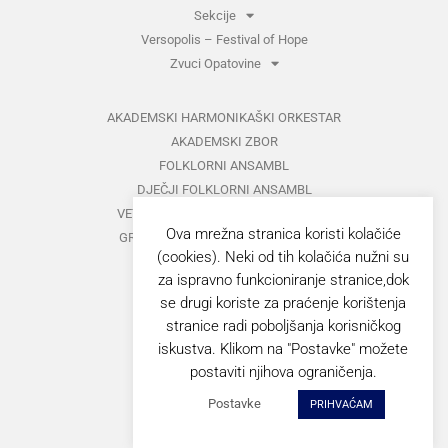
Sekcije
Versopolis – Festival of Hope
Zvuci Opatovine
AKADEMSKI HARMONIKAŠKI ORKESTAR
AKADEMSKI ZBOR
FOLKLORNI ANSAMBL
DJEČJI FOLKLORNI ANSAMBL
VETERANI FOLKLORNOG ANSAMBLA
Ova mrežna stranica koristi kolačiće
GRUPA ZA MEĐUNARODNI FOLKLOR
(cookies). Neki od tih kolačića nužni su
KAZALIŠTE
za ispravno funkcioniranje stranice,dok
MUŠKI VOKALNI ANSAMBL
se drugi koriste za praćenje korištenja
ZAJEDNIČKI KONCERTI
stranice radi poboljšanja korisničkog
iskustva. Klikom na "Postavke" možete
GORANOVO PROLJEĆE
postaviti njihova ograničenja.
ZVUCI OPATOVINE
Postavke
PRIHVAĆAM
VERSOPOLIS