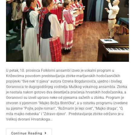
U petak, 10. prosinca Folklorni ansambl izveo je vokalni program u
Križevcima povodom predstavljanja zbirke marijanskih hodočasničkih
popijevki "Sve nek' ti pjeva" autora Ozrena Bogdanovića, ujedno i bivšeg
Goranovca te dugogodišnjeg voditelja Muškog vokalnog ansambla. Zbirka
je nastala nakon gotovo dva desetljeća praćenja hrvatskih hodočasnika, a
Goranovci su izveli upravo neke od pjesama sažetih u zbirku. Program je
otvoren s pjesmom "Majko Božja Bistrička", a u ostatku programu izvedene
su pjesme "Pojte, pojte romari", "Rožmarin je lepi cvet", "Majko draga", "O,
mila majko nebeska" i "Zdravo djevo". Predstavljanje zbirke održano je u
Velikoj dvorani Hrvatskoga…
Continue Reading