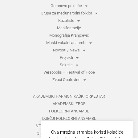
Goranovo proljeće
Grupa za međunarodni folklor
Kazalište
Manifestacije
Monografija Kranjcevic
Muški vokalni ansambl
Novosti / News
Projekti
Sekcije
Versopolis – Festival of Hope
Zvuci Opatovine
AKADEMSKI HARMONIKAŠKI ORKESTAR
AKADEMSKI ZBOR
FOLKLORNI ANSAMBL
DJEČJI FOLKLORNI ANSAMBL
VETERANI FOLKLORNOG ANSAMBLA
Ova mrežna stranica koristi kolačiće
GRUPA ZA MEĐUNARODNI FOLKLOR