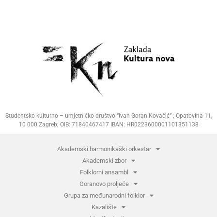
Studentsko kulturno – umjetničko društvo “Ivan Goran Kovačić” ; Opatovina 11,
10 000 Zagreb; OIB: 71840467417 IBAN: HR0223600001101351138
Akademski harmonikaški orkestar
Akademski zbor
Folklorni ansambl
Goranovo proljeće
Grupa za međunarodni folklor
Kazalište