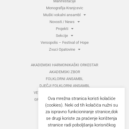
Manifestacije
Monografija Kranjcevic
Muški vokalni ansambl
Novosti / News
Projekti
Sekcije
Versopolis – Festival of Hope
Zvuci Opatovine
AKADEMSKI HARMONIKAŠKI ORKESTAR
AKADEMSKI ZBOR
FOLKLORNI ANSAMBL
DJEČJI FOLKLORNI ANSAMBL
VETERANI FOLKLORNOG ANSAMBLA
Ova mrežna stranica koristi kolačiće
GRUPA ZA MEĐUNARODNI FOLKLOR
(cookies). Neki od tih kolačića nužni su
KAZALIŠTE
za ispravno funkcioniranje stranice,dok
MUŠKI VOKALNI ANSAMBL
se drugi koriste za praćenje korištenja
ZAJEDNIČKI KONCERTI
stranice radi poboljšanja korisničkog