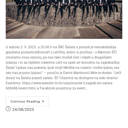
U subotu 2. 9. 2023. u 20.00 h na ŠRC Šalata u ponudi je nesvakidašnja
glazbena poslastica!Koncert s Let3!Da, dobro si pročitao - s Mamom ŠČ!
otvaramo novu sezonu, pa nas tako možeš čuti i vidjeti u drugačijem
izdanju i to sa riječkim rokerima Let3 na open air koncertu na zagrebačkoj
Šalati."Ljubav nas pokreće, ljudi moji! Mirišite na cvijeće i vodite ljubav, sve
oko nas je puno ljubavi." – poručio je Damir Martinović Mrle te dodao: "Let3
dolazi na Šalatu pojesti salatu. ŠČ."Ulaznice su dostupne na web stranici
Eventima: https://www.eventim.hr/hr/ulaznice/let-3-zagreb-src-salata-
608486/event.html, a Facebook poveznica za event…
Continue Reading
24/08/2023