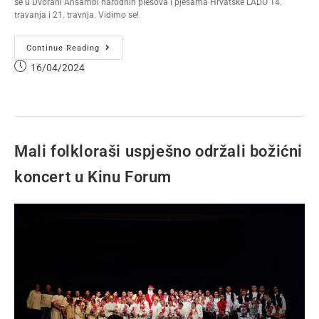
se u Dvorani Ansambl narodnih plesova i pjesama Hrvatske LADO 14.
travanja i 21. travnja. Vidimo se!
Continue Reading
16/04/2024
Mali folkloraši uspješno održali božićni
koncert u Kinu Forum