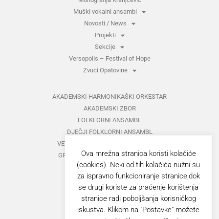
Muški vokalni ansambl
Novosti / News
Projekti
Sekcije
Versopolis – Festival of Hope
Zvuci Opatovine
AKADEMSKI HARMONIKAŠKI ORKESTAR
AKADEMSKI ZBOR
FOLKLORNI ANSAMBL
DJEČJI FOLKLORNI ANSAMBL
VETERANI FOLKLORNOG ANSAMBLA
Ova mrežna stranica koristi kolačiće
GRUPA ZA MEĐUNARODNI FOLKLOR
(cookies). Neki od tih kolačića nužni su
KAZALIŠTE
za ispravno funkcioniranje stranice,dok
MUŠKI VOKALNI ANSAMBL
se drugi koriste za praćenje korištenja
ZAJEDNIČKI KONCERTI
stranice radi poboljšanja korisničkog
iskustva. Klikom na "Postavke" možete
GORANOVO PROLJEĆE