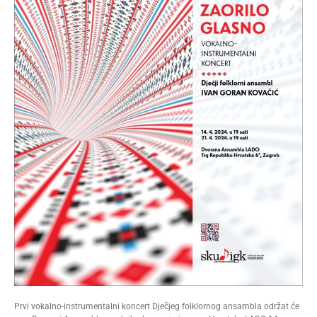
Prvi vokalno-instrumentalni koncert Dječjeg folklornog ansambla održat će