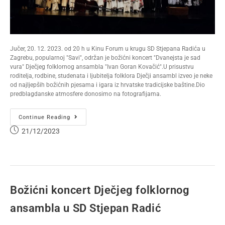
Jučer, 20. 12. 2023. od 20 h u Kinu Forum u krugu SD Stjepana Radića u
Zagrebu, popularnoj "Savi", održan je božićni koncert "Dvanejsta je sad
vura" Dječjeg folklornog ansambla "Ivan Goran Kovačić".U prisustvu
roditelja, rodbine, studenata i ljubitelja folklora Dječji ansambl izveo je neke
od najljepših božićnih pjesama i igara iz hrvatske tradicijske baštine.Dio
predblagdanske atmosfere donosimo na fotografijama.
Continue Reading
21/12/2023
Božićni koncert Dječjeg folklornog
ansambla u SD Stjepan Radić