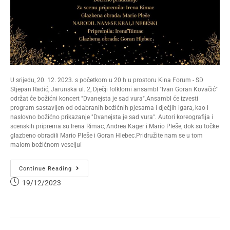
U srijedu, 20. 12. 2023. s početkom u 20 h u prostoru Kina Forum - SD
Stjepan Radić, Jarunska ul. 2, Dječji folklorni ansambl "Ivan Goran Kovačić"
održat će božićni koncert "Dvanejsta je sad vura".Ansambl će izvesti
program sastavljen od odabranih božićnih pjesama i dječjih igara, kao i
naslovno božićno prikazanje "Dvanejsta je sad vura". Autori koreografija i
scenskih priprema su Irena Rimac, Andrea Kager i Mario Pleše, dok su točke
glazbeno obradili Mario Pleše i Goran Hlebec.Pridružite nam se u tom
malom božićnom veselju!
Continue Reading
19/12/2023