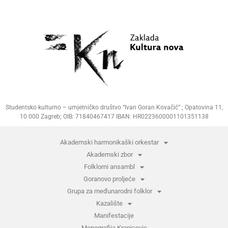
Studentsko kulturno – umjetničko društvo “Ivan Goran Kovačić” ; Opatovina 11,
10 000 Zagreb; OIB: 71840467417 IBAN: HR0223600001101351138
Akademski harmonikaški orkestar
Akademski zbor
Folklorni ansambl
Goranovo proljeće
Grupa za međunarodni folklor
Kazalište
Manifestacije
Monografija Kranjcevic